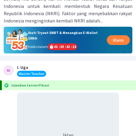
Indonesia untuk kembali membentuk Negara Kesatuan
Republik Indonesia (NKRI). Faktor yang menyebabkan rakyat
Indonesia menginginkan kembali NKRI adalah...
Ikuti Tryout SNBT & Menangkan E-Wallet
100rb
Klaim
Habis dalam
01
:
03
:
42
:
13
I. Uga
Master Teacher
Jawaban terverifikasi
Iklan