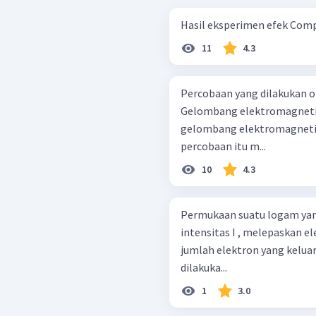
Hasil eksperimen efek Compt
11
4.3
Percobaan yang dilakukan
Gelombang elektromagnetik 
gelombang elektromagnetik frekuantisasi.
percobaan itu m...
10
4.3
Permukaan suatu logam yang
intensitas I , melepaskan e
jumlah elektron yang keluar
dilakuka...
1
3.0