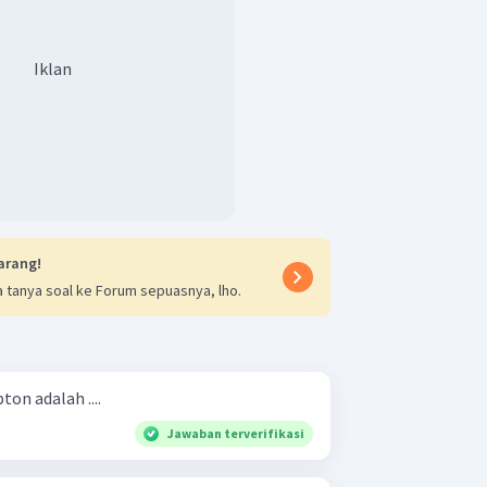
Iklan
arang!
 tanya soal ke Forum sepuasnya, lho.
on adalah ....
Jawaban terverifikasi