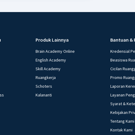
u
Produk Lainnya
Bantuan & 
Brain Academy Online
Kredensial P
English Academy
Beasiswa Ru
Skill Academy
Cicilan Ruang
Ruangkerja
Promo Ruang
Schoters
Laporan Kere
ess
Kalananti
Layanan Pen
Syarat & Ket
Kebijakan Pri
Tentang Kami
Kontak Kami