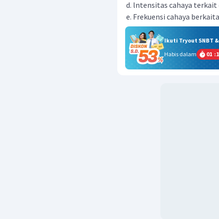
lntensitas cahaya terkai
Frekuensi cahaya berkait
Ikuti Tryout SNBT 
Habis dalam
01
:
1