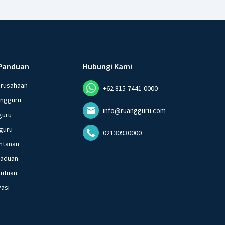
Panduan
Hubungi Kami
erusahaan
+62 815-7441-0000
angguru
info@ruangguru.com
guru
guru
02130930000
ntanan
gaduan
entuan
vasi