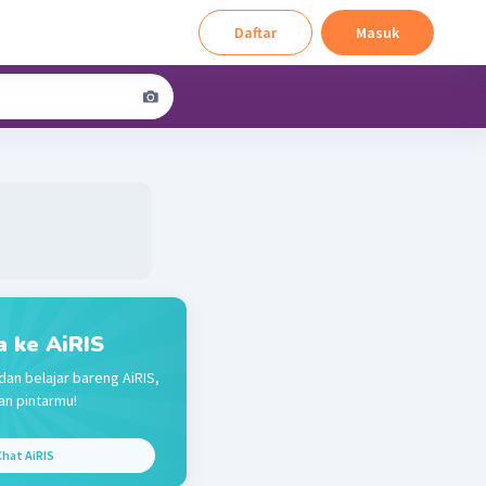
Daftar
Masuk
a ke AiRIS
dan belajar bareng AiRIS,
n pintarmu!
hat AiRIS