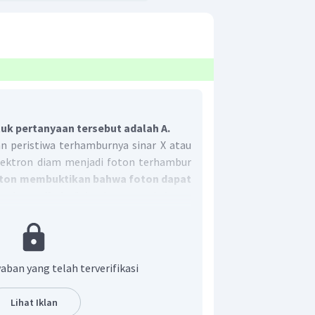
uk pertanyaan tersebut adalah A.
 peristiwa terhamburnya sinar X atau
ektron diam menjadi foton terhambur
ton membuktikan bahwa foton dapat
ai partikel.
Sebagian energi foton
on sehingga elektron mempunyai energi
sehingga panjang gelombang foton yang
h besar daripada panjang gelombang
aban yang telah terverifikasi
Lihat Iklan