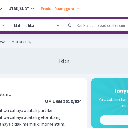
UTBK/SNBT
Produk Ruangguru
Hasil eksperimen efek Compton ... UM UGM 201 9/...
Iklan
Tany
on ...
Yuk, cobain chat 
UM UGM 201 9/924
tema
wa cahaya adalah partikel.
hwa cahaya adalah gelombang.
C
ahaya tidak memiliki momentum.