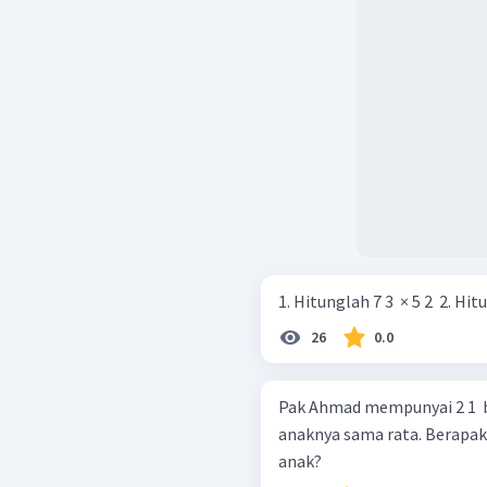
1. Hitunglah 7 3
26
0.0
Pak Ahmad mempunyai 2 1 ​ 
anaknya sama rata. Berapa
anak?