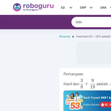
SD
SMP
SMA
Beranda
Hasil dari 8 3 ​ ÷ 10 9 ​ adalah 
Pertanyaan
3
9
÷
..
Hasil dari
adalah
8
10
Ikuti Tryout SNBT 
Habis dalam
02
:
1