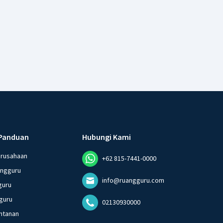
Panduan
Hubungi Kami
erusahaan
+62 815-7441-0000
angguru
info@ruangguru.com
guru
guru
02130930000
ntanan