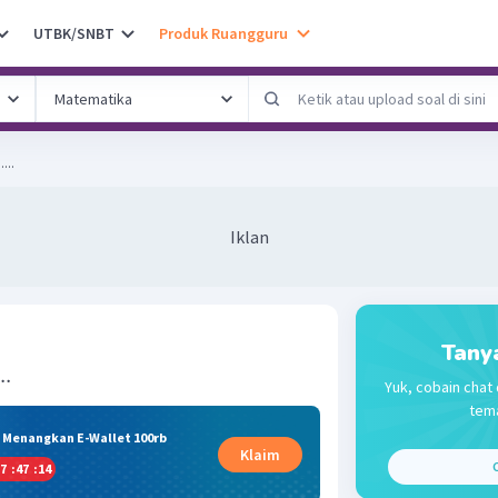
UTBK/SNBT
Produk Ruangguru
....
Iklan
Tany
..
Yuk, cobain chat 
tema
& Menangkan E-Wallet 100rb
Klaim
C
7
:
47
:
14