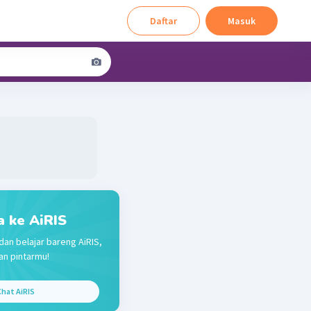
Daftar
Masuk
a ke AiRIS
dan belajar bareng AiRIS,
n pintarmu!
hat AiRIS