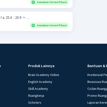
Jawaban terverifikasi
1. Kerjakan soal-soal berikut! a. 25 6 ​ : 20 9 ​ = …
Jawaban terverifikasi
u
Produk Lainnya
Bantuan & 
Brain Academy Online
Kredensial P
English Academy
Beasiswa Ru
Skill Academy
Cicilan Ruang
Ruangkerja
Promo Ruang
Schoters
Laporan Kere