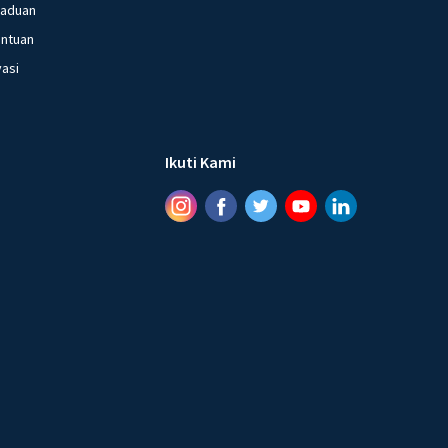
gaduan
entuan
vasi
Ikuti Kami