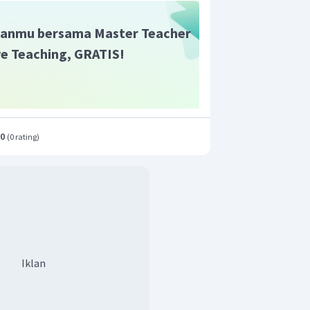
anmu bersama Master Teacher
ive Teaching, GRATIS!
.0
(
0 rating
)
Iklan