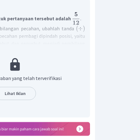
5
uk pertanyaan tersebut adalah
.
12
(
÷
)
 bilangan pecahan, ubahlah tanda
ecahan pembagi dipindah posisi, yaitu
ebut dan penyebut menjadi pembilang
c
a
d
ad
=
×
=
d
b
c
bc
but, maka diperoleh:
9
3
10
=
×
aban yang telah terverifikasi
10
8
9
30
=
72
5
=
Lihat Iklan
12
ari pembagian pecahan tersebut adalah