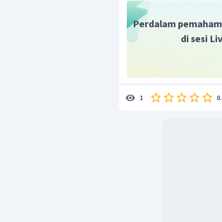
Perdalam pemaham
di sesi L
0
1