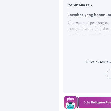
Pembahasan
Jawaban yang benar unt
Jika operasi pembagian
(
×
)
menjadi tanda
dan p
pembilang menjadi peny
seperti berikut.
a
÷
b
Berdasarkan konsep terse
3
÷
Buka akses jaw
8
Dengan demikian, hasil d
5
.
12