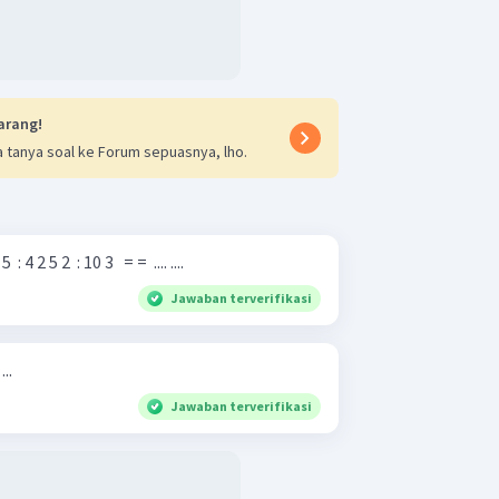
arang!
 tanya soal ke Forum sepuasnya, lho.
jakan soal di bawah ini! 6 5 ​ : 4 2 5 2 ​ : 10 3 ​ ​ = = ​ .... .... ​
Jawaban terverifikasi
...
Jawaban terverifikasi