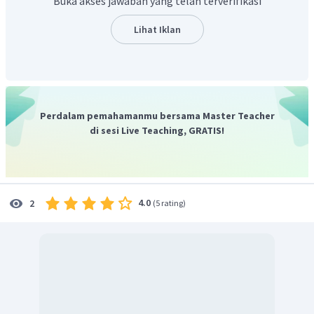
Buka akses jawaban yang telah terverifikasi
. Maka perkalian pangkat tiga yang digit satuannya
adalah
.
Lihat Iklan
Jadi,
adalah 17.
Perdalam pemahamanmu bersama Master Teacher
di sesi Live Teaching, GRATIS!
4.0
2
(
5 rating
)