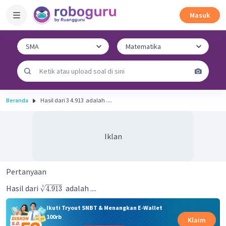
Masuk
Beranda
Hasil dari 3 4.913 ​ adalah ....
Iklan
Pertanyaan
Hasil dari
adalah ....
3
4.913
Ikuti Tryout SNBT & Menangkan E-Wallet
100rb
Klaim