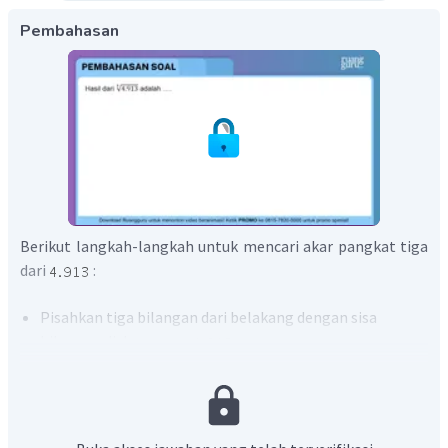
Pembahasan
Berikut langkah-langkah untuk mencari akar pangkat tiga
dari
:
Pisahkan tiga bilangan dari belakang dengan sisa
bilangan di depannya,
.
Pada bagian depan angka
, bilangan pangkat tiga
yang nilainya kurang dari
, yaitu
.
Pada bagian
, angka pada digit satuan adalah