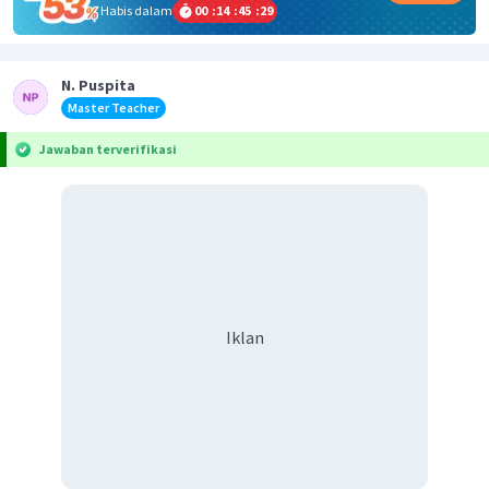
Habis dalam
00
:
14
:
45
:
29
N. Puspita
Master Teacher
Jawaban terverifikasi
Iklan