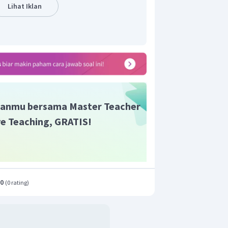
Lihat Iklan
anmu bersama Master Teacher
ive Teaching, GRATIS!
.0
(
0 rating
)