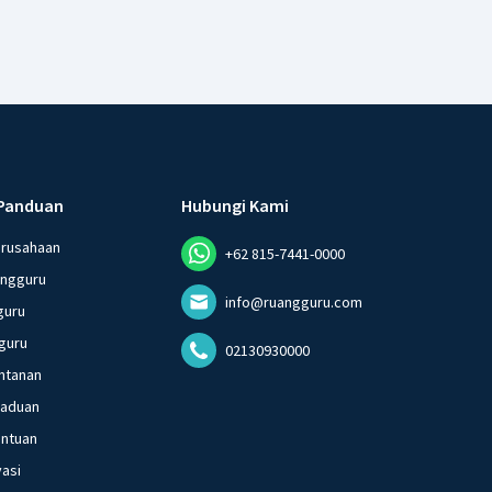
Panduan
Hubungi Kami
erusahaan
+62 815-7441-0000
angguru
info@ruangguru.com
guru
guru
02130930000
ntanan
gaduan
entuan
vasi