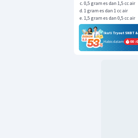
0,5 gram es dan 1,5 cc air
1 gram es dan 1 cc air
1,5 gram es dan 0,5 cc air
Ikuti Tryout SNBT 
Habis dalam
00
:
0