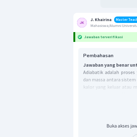
J. Khairina
Master Teac
Mahasiswa/Alumni Universita
Jawaban terverifikasi
Pembahasan
Jawaban yang benar unt
Adiabatik adalah proses
dan massa antara sistem
kalor yang keluar atau 
perubahan wujud. Massa 
berubah. Dengan demikia
=
1
g
=
1
cc
,
d
m
es
Oleh karena itu, jawaba
Buka akses jaw