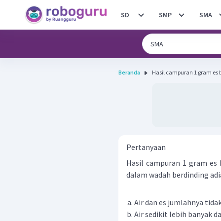
SD
SMP
SMA
Beranda
Hasil campuran 1 gram es be
Pertanyaan
Hasil campuran 1 gram es b
dalam wadah berdinding adiab
Air dan es jumlahnya tida
Air sedikit lebih banyak d