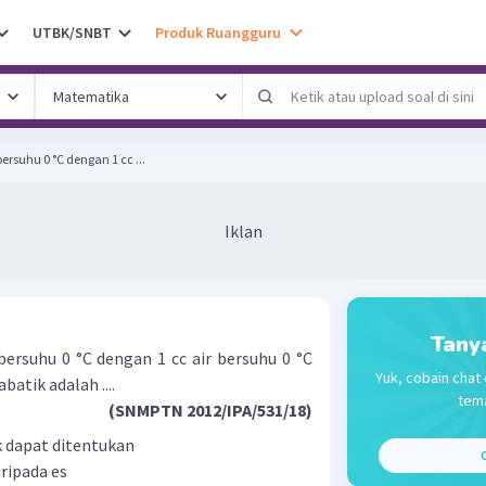
UTBK/SNBT
Produk Ruangguru
rsuhu 0 °C dengan 1 cc ...
Iklan
Tany
ersuhu 0 °C dengan 1 cc air bersuhu 0 °C
Yuk, cobain chat 
atik adalah ....
tema
(SNMPTN 2012/IPA/531/18)
k dapat ditentukan
C
aripada es