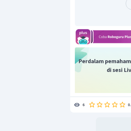
Perdalam pemaham
di sesi L
0
6