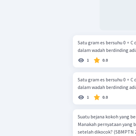
Satu gram es bersuhu 0 ∘ C 
dalam wadah berdinding adiab
1
0.0
Satu gram es bersuhu 0 ∘ C 
dalam wadah berdinding adiab
1
0.0
Suatu bejana kokoh yang ber
Manakah pernyataan yang b
setelah dikocok? (SB