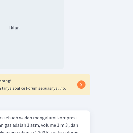
Iklan
arang!
 tanya soal ke Forum sepuasnya, lho.
am sebuah wadah mengalami kompresi
n gas adalah 1 atm, volume 1 m 3 , dan
 ekspansi suhunya 1.200 K, maka volume