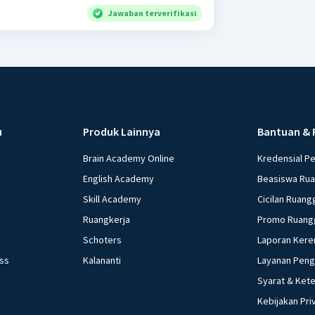
Jawaban terverifikasi
u
Produk Lainnya
Bantuan & 
Brain Academy Online
Kredensial P
English Academy
Beasiswa Ru
Skill Academy
Cicilan Ruang
Ruangkerja
Promo Ruang
Schoters
Laporan Kere
ess
Kalananti
Layanan Pen
Syarat & Ket
Kebijakan Pri