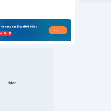
& Menangkan E-Wallet 100rb
Klaim
4
:
45
:
56
Iklan