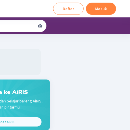
Daftar
Masuk
a ke AiRIS
dan belajar bareng AiRIS,
n pintarmu!
hat AiRIS