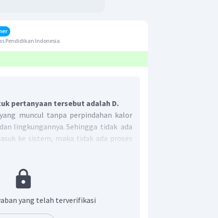
her
s Pendidikan Indonesia
uk pertanyaan tersebut adalah D.
 yang muncul tanpa perpindahan kalor
 dan lingkungannya. Sehingga tidak ada
masuk ke sistem, maka tidak ada proses
masing - masing tetap, tidak ada yang
n hasil campurannya:
an
=
1
g
=
1
cc
m
ai
r
n yang tepat adalah D.
aban yang telah terverifikasi