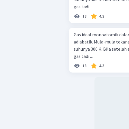
gas tadi ...
18
4.3
Gas ideal monoatomik dal
adiabatik. Mula-mula tekana
suhunya 300 K. Bila setelah
gas tadi ...
18
4.3