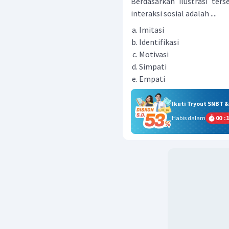
Berdasarkan ilustrasi ter
interaksi sosial adalah ....
Imitasi
Identifikasi
Motivasi
Simpati
Empati
Ikuti Tryout SNBT 
Habis dalam
00
:
1