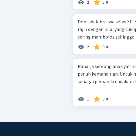
2
5.0
Doni adalah siswa kelas XII
rajin dengan nilai yang cuku
sering membolos sehingga ni
2
0.0
Raharja seorang anak yatim 
penuh kemandirian. Untuk m
sebagai pemandu dadakan di 
...
1
0.0