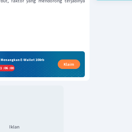
sebut, faktor yang mendorong terjadinya
& Menangkan E-Wallet 100rb
Klaim
1
:
06
:
00
Iklan