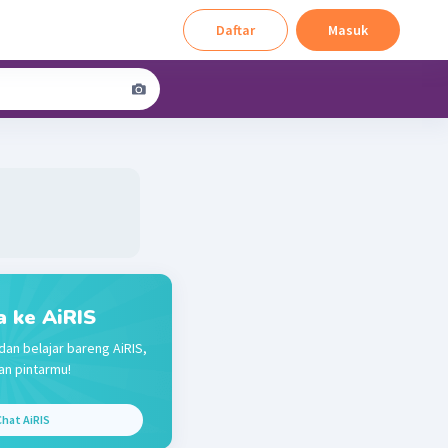
Daftar
Masuk
a ke AiRIS
dan belajar bareng AiRIS,
n pintarmu!
hat AiRIS