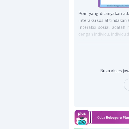
Poin yang ditanyakan ad
interaksi sosial tindakan
Interaksi sosial adalah
dengan individu, indivi
kelompok. Berikut faktor 
Simpati
, situasi di
kondisi yang sedang di
Empati
, situasi dima
Buka akses jaw
yang dirasakan oleh
bantuan dengan tind
Sugesti
, doronga
menggerakkan hati 
Identifikasi
, suatu t
dari kebiasaannya, k
gaya hidup yang dijalan
Imitasi
, suatu tinda