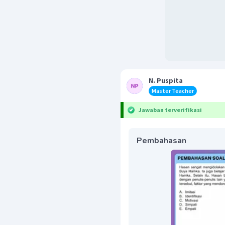
N. Puspita
Master Teacher
Jawaban terverifikasi
Pembahasan