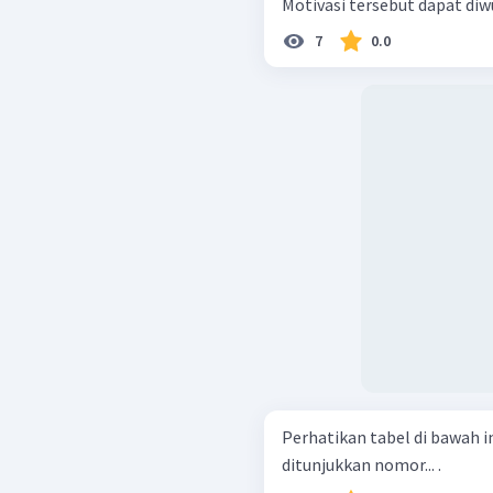
Motivasi tersebut dapat diw
7
0.0
Perhatikan tabel di bawah ini! Yang merupakan faktor interaksi s
ditunjukkan nomor... .