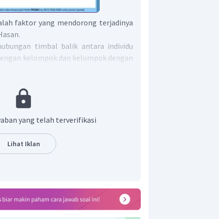
alah faktor yang mendorong terjadinya
 Hasan.
 hubungan timbal balik antara individu
du dengan kelompok dan kelompok dengan
pendorong interaksi sosial, antara lain:
 mana seseorang
dapat merasakan
rasakan oleh orang lain.
na seseoran
dapat merasakan
kondisi
aban yang telah terverifikasi
 orang lain dan turut
memberikan
akan nyata
.
Lihat Iklan
n atau
pengaruh yang dapat
orang
dan sebagainya
indakan
menyerupai
orang lain, mulai
epribadiannya, hingga keseluruhan
i.
kan
meniru
orang lain, seperti hanya