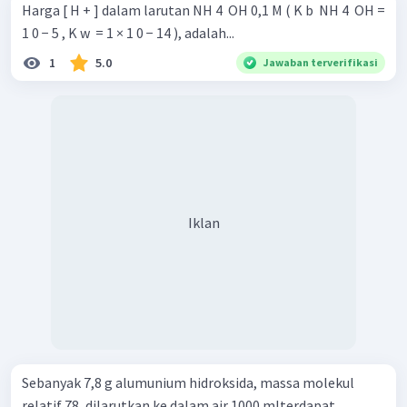
Harga [ H + ] dalam larutan NH 4 ​ OH 0,1 M ( K b ​ NH 4 ​ OH =
1 0 − 5 , K w ​ = 1 × 1 0 − 14 ), adalah...
1
5.0
Jawaban terverifikasi
Iklan
Sebanyak 7,8 g alumunium hidroksida, massa molekul
relatif 78, dilarutkan ke dalam air 1000 mlterdapat