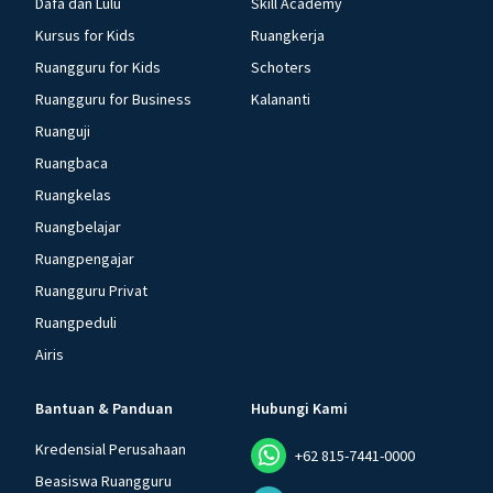
Dafa dan Lulu
Skill Academy
Kursus for Kids
Ruangkerja
Ruangguru for Kids
Schoters
Ruangguru for Business
Kalananti
Ruanguji
Ruangbaca
Ruangkelas
Ruangbelajar
Ruangpengajar
Ruangguru Privat
Ruangpeduli
Airis
Bantuan & Panduan
Hubungi Kami
Kredensial Perusahaan
+62 815-7441-0000
Beasiswa Ruangguru