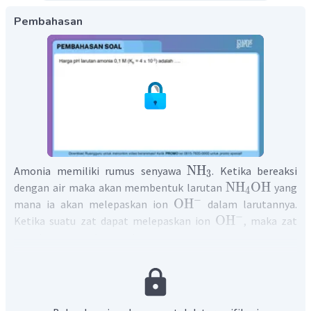
Pembahasan
NH
Amonia memiliki rumus senyawa
. Ketika bereaksi
3
NH
OH
dengan air maka akan membentuk larutan
yang
4
−
OH
mana ia akan melepaskan ion
dalam larutannya.
−
OH
Ketika suatu zat dapat melepaskan ion
, maka zat
tersebut merupakan zat basa.
NH
+
H
O
→
NH
OH
3
2
4
+
−
NH
OH
⇌
NH
+
OH
4
4
Menurut kekuatannya, amonia termasuk ke dalam basa
lemah, yang ditandai dengan ia memiliki nilai K
.
b