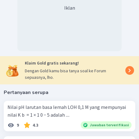
Iklan
Klaim Gold gratis sekarang!
Dengan Gold kamu bisa tanya soal ke Forum
sepuasnya, lho.
Pertanyaan serupa
Nilai pH larutan basa lemah LOH 0,1 M yang mempunyai
nilai K b ​ = 1 × 1 0 − 5 adalah ....
9
4.3
Jawaban terverifikasi