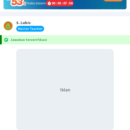
Habis dalam
00
:
03
:
07
:
56
S. Lubis
Master Teacher
Jawaban terverifikasi
Iklan