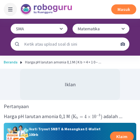
Masuk
Beranda
Harga pH larutan amonia 0,1 M ( K b ​ = 4 × 1 0 − ...
Iklan
Pertanyaan
Harga pH larutan amonia 0,1 M
adalah ....
−
5
K
=
4
×
1
0
(
)
b
Ikuti Tryout SNBT & Menangkan E-Wallet
100rb
Klaim