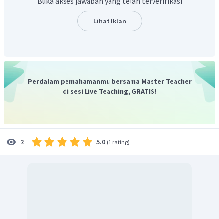
Buka akses jawaban yang telah terverifikasi
Lihat Iklan
Perdalam pemahamanmu bersama Master Teacher
di sesi Live Teaching, GRATIS!
Jadi, pH larutan tersebut 11+log 2.
5.0
2
(
1 rating
)