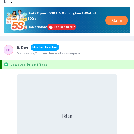
Ikuti Tryout SNBT & Menangkan E-Wallet
100rb
Klaim
Habis dalam
02
:
08
:
38
:
02
E. Dwi
Master Teacher
Mahasiswa/Alumni Universitas Sriwijaya
Jawaban terverifikasi
Iklan