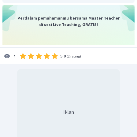
Perdalam pemahamanmu bersama Master Teacher
Jadi, harga pembeliannya adalah
.
di sesi Live Teaching, GRATIS!
5.0
7
(
2 rating
)
Iklan