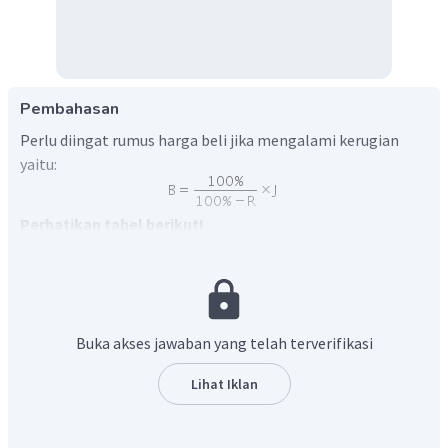
Pembahasan
Perlu diingat rumus harga beli jika mengalami kerugian
yaitu:
Perhatikan tabel berikut!
Beli
B
Rugi
R
Jual
Buka akses jawaban yang telah terverifikasi
Harga pembelian barang tersebut jika mengalami kerugian
Lihat Iklan
5% dapat ditentukan seperti berikurt: