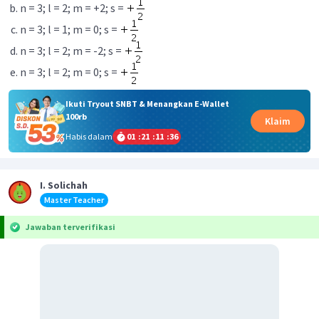
n = 3; l = 2; m = +2; s =
n = 3; l = 1; m = 0; s =
n = 3; l = 2; m = -2; s =
n = 3; l = 2; m = 0; s =
Ikuti Tryout SNBT & Menangkan E-Wallet
100rb
Klaim
Habis dalam
01
:
21
:
11
:
36
I. Solichah
Master Teacher
Jawaban terverifikasi