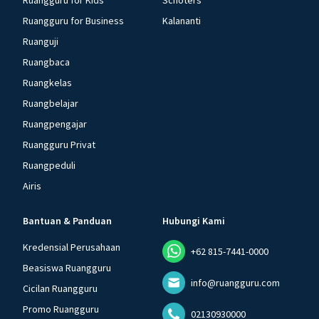
Ruangguru for Kids
Schoters
Ruangguru for Business
Kalananti
Ruanguji
Ruangbaca
Ruangkelas
Ruangbelajar
Ruangpengajar
Ruangguru Privat
Ruangpeduli
Airis
Bantuan & Panduan
Hubungi Kami
Kredensial Perusahaan
+62 815-7441-0000
Beasiswa Ruangguru
info@ruangguru.com
Cicilan Ruangguru
Promo Ruangguru
02130930000