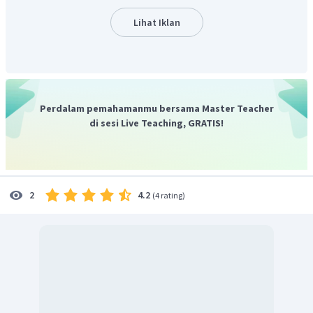
jadi l = 2
Lihat Iklan
m
(bilangan kuantum magnetik, sesuai letak
5
elektron terakhir pada orbital ), untuk 3d
memiliki
5 elektron yang terisi dalam lima orbital (subkulit d
memiliki 5 buah orbital). Maka susunan elektronnya :
Perdalam pemahamanmu bersama Master Teacher
di sesi Live Teaching, GRATIS!
dengan kaidah untuk bilangan kuantum m adalah sebagai
berikut :
4.2
2
(
4 rating
)