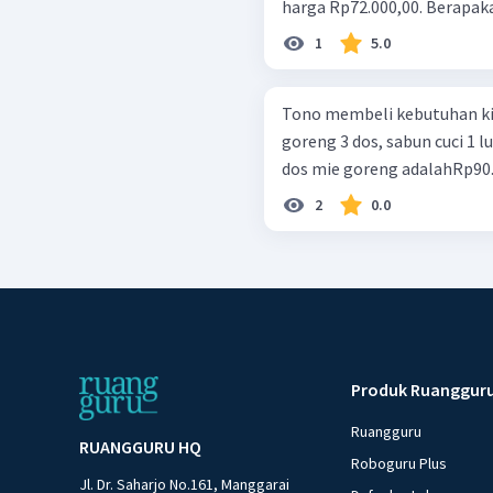
harga Rp72.000,00. Berapaka
1
5.0
Tono membeli kebutuhan kiosn
goreng 3 dos, sabun cuci 1 lusin
dos mie goreng adalahRp90.00
2
0.0
Produk Ruanggur
Ruangguru
RUANGGURU HQ
Roboguru Plus
Jl. Dr. Saharjo No.161, Manggarai