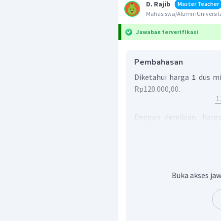
D. Rajib
Master Teacher
Mahasiswa/Alumni Univers
Jawaban terverifikasi
Pembahasan
Diketahui harga
dus mi
Rp120.000,00.
Dengan demikian, harg
Rp4.000,00 per buah.
Jika Rio membeli
bua
uang lima puluha
Buka akses jaw
Jadi, uang kembalian yang