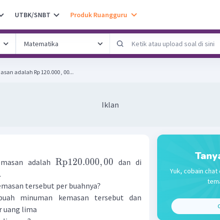
UTBK/SNBT
Produk Ruangguru
an adalah Rp 120.000 , 00...
Iklan
Tany
Rp
120.000
,
00
masan adalah
dan di
Yuk, cobain chat 
.
tema
emasan tersebut per buahnya?
uah minuman kemasan tersebut dan
C
 uang lima