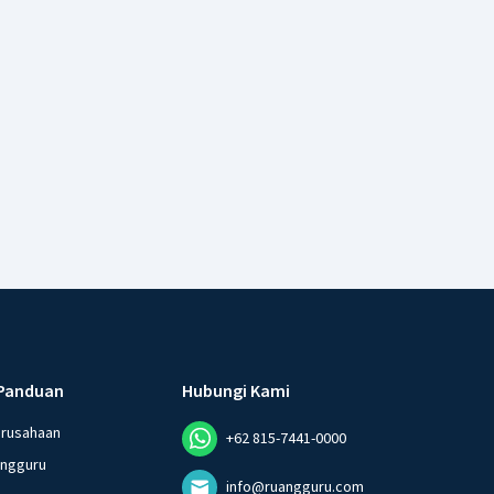
Panduan
Hubungi Kami
erusahaan
+62 815-7441-0000
angguru
info@ruangguru.com