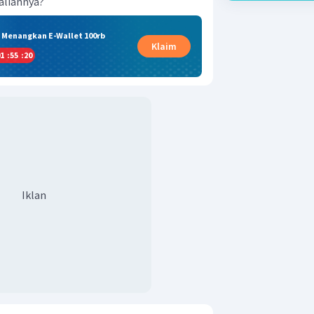
aliannya?
& Menangkan E-Wallet 100rb
Klaim
1
:
55
:
19
Iklan