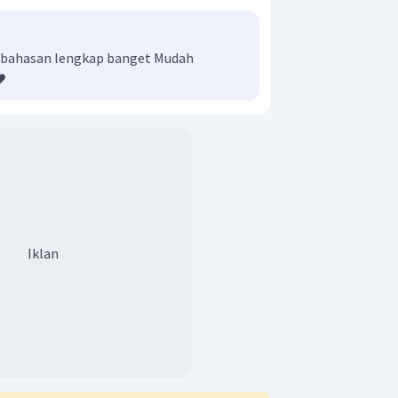
embahasan lengkap banget Mudah
️
Iklan