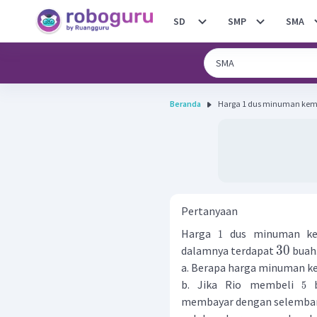
SD
SMP
SMA
Beranda
Harga 1 dus minuman kemas
Pertanyaan
Harga
dus minuman ke
1
30
dalamnya terdapat
buah
a. Berapa harga minuman k
b. Jika Rio membeli
b
5
membayar dengan selembar