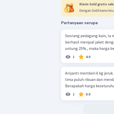
Klaim Gold gratis sek
Dengan Gold kamu bisa
Pertanyaan serupa
Seorang pedagang kain, Ia me
berhasil menjual jaket deng
untung 25% , maka harga beli
1
4.0
Ariyanti membeli 6 kg jeru
lima puluh ribuan dan mendap
Berapakah harga keseluruha
1
0.0