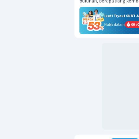
puluhan, berapa uang kemb
Ikuti Tryout SNBT 
Habis dalam
00
:
0