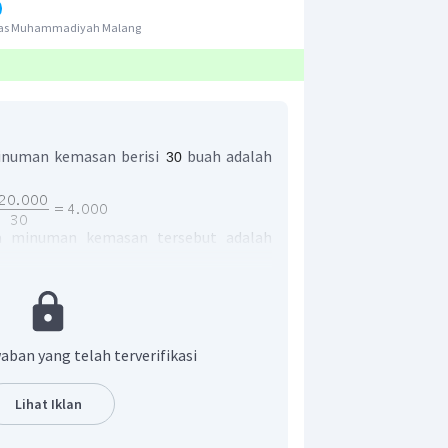
itas Muhammadiyah Malang
numan kemasan berisi
buah adalah
a minuman kemasan tersebut adalah
h minuman, maka harganya adalah
. Rio membayar dengan selembar
n, maka uang kembaliannya
aban yang telah terverifikasi
.
 di terima Rio adalah Rp30.000,00.
Lihat Iklan