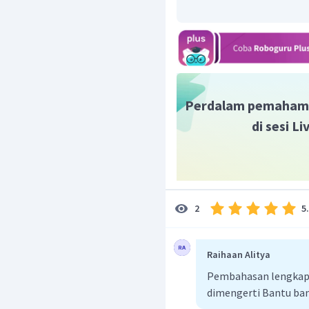
Perdalam pemaham
di sesi L
5
2
Raihaan Alitya
Pembahasan lengkap b
dimengerti Bantu ba