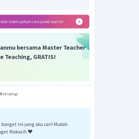
anmu bersama Master Teacher
ive Teaching, GRATIS!
.0
(
6 rating
)
anget Ini yang aku cari! Mudah
nget Makasih ❤️