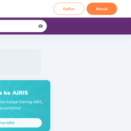
Daftar
Masuk
a ke AiRIS
dan belajar bareng AiRIS,
n pintarmu!
hat AiRIS