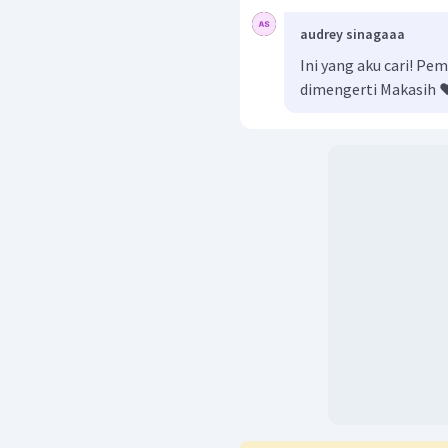
audrey sinagaaa
Ini yang aku cari! P
dimengerti Makasih ❤