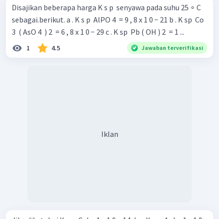
Disajikan beberapa harga K s p ​ senyawa pada suhu 25 ∘ C
sebagai.berikut. a . K s p ​ AlPO 4 ​ = 9 , 8 x 1 0 − 21 b . K sp ​ Co
3 ​ ( AsO 4 ​ ) 2 ​ = 6 , 8 x 1 0 − 29 c . K sp ​ Pb ( OH ) 2 ​ = 1 ...
1
4.5
Jawaban terverifikasi
Iklan