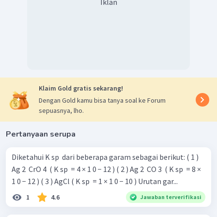
Iklan
Klaim Gold gratis sekarang!
Dengan Gold kamu bisa tanya soal ke Forum
sepuasnya, lho.
Pertanyaan serupa
Diketahui K sp ​ dari beberapa garam sebagai berikut: ( 1 )
Ag 2 ​ CrO 4 ​ ( K sp ​ = 4 × 1 0 − 12 ) ( 2 ) Ag 2 ​ CO 3 ​ ( K sp ​ = 8 ×
1 0 − 12 ) ( 3 ) AgCl ( K sp ​ = 1 × 1 0 − 10 ) Urutan gar...
1
4.6
Jawaban terverifikasi