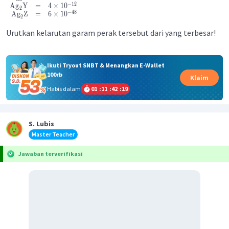
−
12
Ag
Y
=
4
×
1
0
2
−
48
Ag
Z
=
6
×
1
0
2
Urutkan kelarutan garam perak tersebut dari yang terbesar!
Ikuti Tryout SNBT & Menangkan E-Wallet
100rb
Klaim
Habis dalam
01
:
11
:
42
:
19
S. Lubis
Master Teacher
Jawaban terverifikasi