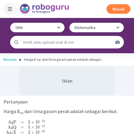
Masuk
Beranda
Harga K s p ​ dari lima garam perak adalah sebagai...
Iklan
Pertanyaan
Harga
dari lima garam perak adalah sebagai berikut:
K
s
p
−
10
AgP
=
2
×
1
0
−
13
AgQ
=
5
×
1
0
−
16
Ag
X
=
2
×
1
0
3