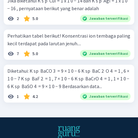
Jika diketahui K s p ​ CuI = 1 x 1 0 − 14 dan K s p ​ AgI = 1 x 1 0
− 16 , pernyataan berikut yang benar adalah
2
5.0
Jawaban terverifikasi
Perhatikan tabel berikut! Konsentrasi ion tembaga paling
kecil terdapat pada larutan jenuh....
7
5.0
Jawaban terverifikasi
Diketahui: K sp ​ BaCO 3 ​ = 9 × 1 0 − 6 K sp ​ BaC 2 ​ O 4 ​ = 1 , 6 ×
1 0 − 7 K sp ​ BaF 2 ​ = 1 , 7 × 1 0 − 6 K sp ​ BaCrO 4 ​ = 1 , 1 × 1 0 −
6 K sp ​ BaSO 4 ​ = 9 × 1 0 − 9 Berdasarkan data...
1
4.2
Jawaban terverifikasi