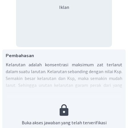
Iklan
Pembahasan
Kelarutan adalah konsentrasi maksimum zat terlarut
dalam suatu larutan. Kelarutan sebanding dengan nilai Ksp.
Semakin besar kelarutan dan Ksp, maka semakin mudah
larut. Sehingga urutan kelarutan garam perak dari yang
terbesar adalah dicari dengan cara membagi pangkat
negatif dengan jumlah ion nya sesuai tabel berikut.
Senyawa
Jumlah Ion
Ksp
Pangkat/jumlah ion
2
2
Buka akses jawaban yang telah terverifikasi