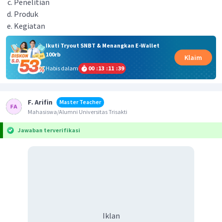
Penelitian
Produk
Kegiatan
Ikuti Tryout SNBT & Menangkan E-Wallet
100rb
Klaim
Habis dalam
00
:
13
:
11
:
39
F. Arifin
Master Teacher
Mahasiswa/Alumni Universitas Trisakti
Jawaban terverifikasi
Iklan