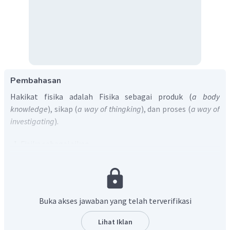
Pembahasan
Hakikat fisika adalah Fisika sebagai produk (
a body
knowledge
), sikap (
a way of thingking
), dan proses (
a way of
investigating
).
Fisika sebagai sikap
Setiap langkah dalam proses membutuhkan sikap
ilmiah yang baik, antara lain rasa ingin tahu, rasa
percaya, kreatif, teliti, objektif, jujur, terbuka, mau
bekerja sama, dan mau mendengarkan pendapat
Buka akses jawaban yang telah terverifikasi
orang lain.
Fisika sebagai proses
Lihat Iklan
Semua jenis produk dihasilkan setelah kita