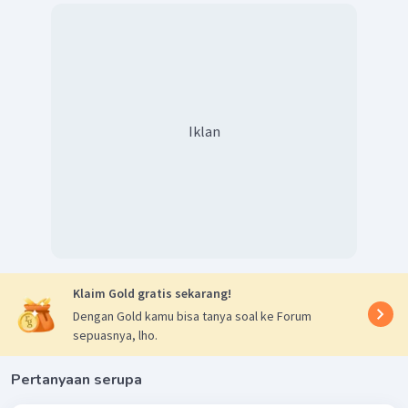
Iklan
Klaim Gold gratis sekarang!
Dengan Gold kamu bisa tanya soal ke Forum
sepuasnya, lho.
Pertanyaan serupa