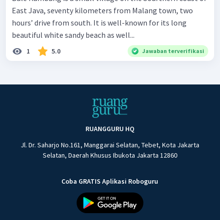
East Java, seventy kilometers from Malang town, two
hours’ drive from south. It is well-known for its long
beautiful white sandy beach as well...
1
5.0
Jawaban terverifikasi
RUANGGURU HQ
Jl. Dr. Saharjo No.161, Manggarai Selatan, Tebet, Kota Jakarta
Selatan, Daerah Khusus Ibukota Jakarta 12860
Coba GRATIS Aplikasi Roboguru