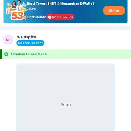
Ikuti Tryout SNBT & Menangkan E-Wallet
100rb
Klaim
Habis dalam
02
:
11
:
22
:
52
N. Puspita
Master Teacher
Jawaban terverifikasi
Iklan