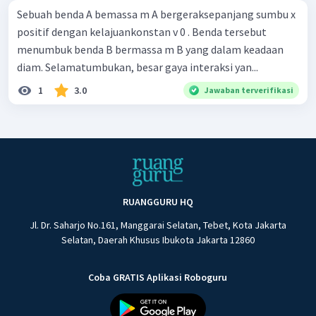
Sebuah benda A bemassa m A bergeraksepanjang sumbu x
positif dengan kelajuankonstan v 0 . Benda tersebut
menumbuk benda B bermassa m B yang dalam keadaan
diam. Selamatumbukan, besar gaya interaksi yan...
1
3.0
Jawaban terverifikasi
RUANGGURU HQ
Jl. Dr. Saharjo No.161, Manggarai Selatan, Tebet, Kota Jakarta
Selatan, Daerah Khusus Ibukota Jakarta 12860
Coba GRATIS Aplikasi Roboguru