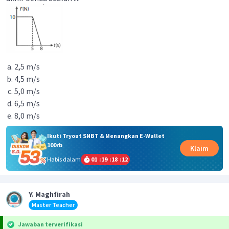
2,5 m/s
4,5 m/s
5,0 m/s
6,5 m/s
8,0 m/s
Ikuti Tryout SNBT & Menangkan E-Wallet
100rb
Klaim
Habis dalam
01
:
19
:
18
:
12
Y. Maghfirah
Master Teacher
Jawaban terverifikasi