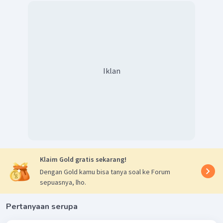
Iklan
Klaim Gold gratis sekarang!
Dengan Gold kamu bisa tanya soal ke Forum
sepuasnya, lho.
Pertanyaan serupa