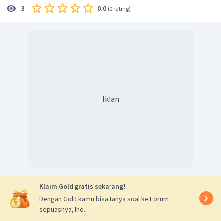
hedonisme, individualis ataupun konsumtif dalam
0.0
3
(
0 rating
)
masyarakat. Selain itu, cara berpakaian yang digunakan
oleh anak muda pada zaman sekarang yang cenderung
berunsur kebarat-baratan.
Jadi, jawaban yang tepat adalah E.
Iklan
Klaim Gold gratis sekarang!
Dengan Gold kamu bisa tanya soal ke Forum
sepuasnya, lho.