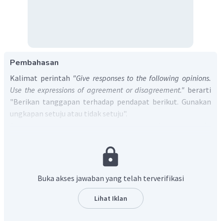
Pembahasan
Kalimat perintah
"Give responses to the following opinions.
Use the expressions of agreement or disagreement."
berarti
"Berikan tanggapan terhadap pendapat berikut. Gunakan
ungkapan setuju atau tidak setuju".
Berikut adalah beberapa contoh
ungkapan setuju
(agreement)
yang dapat digunakan.
I think so.
Yes, I agree with you.
Buka akses jawaban yang telah terverifikasi
I am with you.
That's a good idea.
Lihat Iklan
I think you're right.