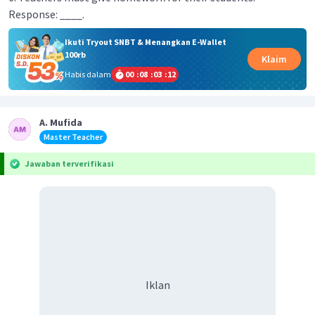
Response: ____.
Ikuti Tryout SNBT & Menangkan E-Wallet
100rb
Klaim
Habis dalam
00
:
08
:
03
:
12
A. Mufida
Master Teacher
Jawaban terverifikasi
Iklan