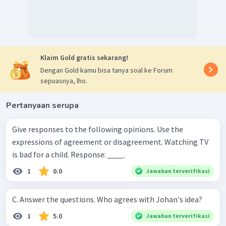
students to keep them studying at home.
(Saya setuju. Guru
terkadang perlu memberikan pekerjaan rumah untuk siswa
agar mereka tetap belajar di rumah.)
Jadi, salah satu contoh jawaban yang benar adalah
I am
with you. Teachers sometimes need to give homework for
Klaim Gold gratis sekarang!
students to keep them studying at home.
Dengan Gold kamu bisa tanya soal ke Forum
sepuasnya, lho.
Pertanyaan serupa
Give responses to the following opinions. Use the
expressions of agreement or disagreement. Watching TV
is bad for a child. Response: ____.
1
0.0
Jawaban terverifikasi
C. Answer the questions. Who agrees with Johan's idea?
1
5.0
Jawaban terverifikasi