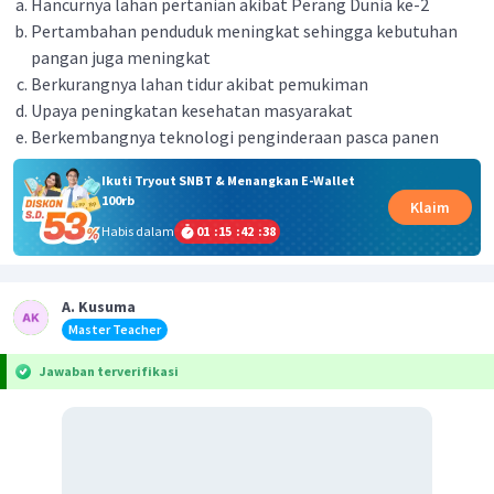
Hancurnya lahan pertanian akibat Perang Dunia ke-2
Pertambahan penduduk meningkat sehingga kebutuhan
pangan juga meningkat
Berkurangnya lahan tidur akibat pemukiman
Upaya peningkatan kesehatan masyarakat
Berkembangnya teknologi penginderaan pasca panen
Ikuti Tryout SNBT & Menangkan E-Wallet
100rb
Klaim
Habis dalam
01
:
15
:
42
:
38
A. Kusuma
Master Teacher
Jawaban terverifikasi