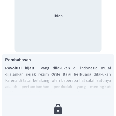
Iklan
Pembahasan
Revolusi hijau
yang dilakukan di Indonesia mulai
dijalankan
sejak rezim Orde Baru berkuasa
dilakukan
karena di latar belakangi oleh beberapa hal salah satunya
adalah
pertambanhan penduduk yang meningkat
sehingga kebutuhan akan pangan juga meningkat.
Selain itu revolusi hijau dilakukan di Indonesia juga
disebabkan berkembangannya teknologi untuk
pengolahan hasil panen.