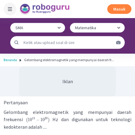
Masuk
Beranda
Gelombang elektromagnetik yang mempunyai daerah fr...
Iklan
Pertanyaan
Gelombang elektromagnetik yang mempunyai daerah
frekuensi
Hz dan digunakan untuk teknologi
15
20
1
0
−
1
0
(
)
kedokteran adalah ....