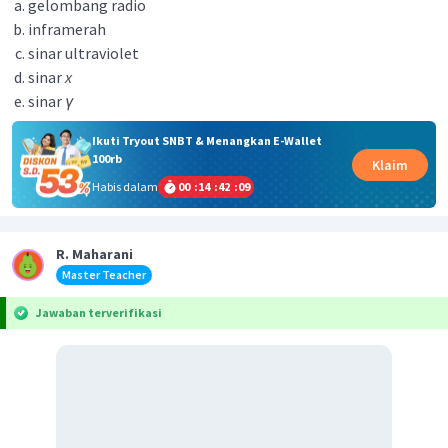
gelombang radio
inframerah
sinar ultraviolet
sinar
x
sinar
γ
Ikuti Tryout SNBT & Menangkan E-Wallet
100rb
Klaim
Habis dalam
00
:
14
:
42
:
09
R. Maharani
Master Teacher
Jawaban terverifikasi