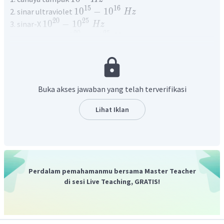
15
16
1
0
−
1
0
2. sinar ultraviolet
Hz
20
25
1
0
−
1
0
3. sinar-X
Hz
20
25
1
0
−
1
0
4. sinar gamma
Hz
Gelombang tersebut yang digunakan untuk teknologi
kedoteran adalah sinar-X
.
Jadi, jawaban yang tepat adalah D.
Buka akses jawaban yang telah terverifikasi
Lihat Iklan
Perdalam pemahamanmu bersama Master Teacher
di sesi Live Teaching, GRATIS!