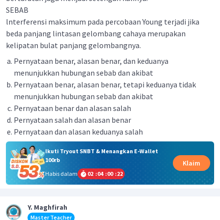
SEBAB
lnterferensi maksimum pada percobaan Young terjadi jika
beda panjang lintasan gelombang cahaya merupakan
kelipatan bulat panjang gelombangnya.
Pernyataan benar, alasan benar, dan keduanya
menunjukkan hubungan sebab dan akibat
Pernyataan benar, alasan benar, tetapi keduanya tidak
menunjukkan hubungan sebab dan akibat
Pernyataan benar dan alasan salah
Pernyataan salah dan alasan benar
Pernyataan dan alasan keduanya salah
Ikuti Tryout SNBT & Menangkan E-Wallet
100rb
Klaim
Habis dalam
02
:
04
:
00
:
22
Y. Maghfirah
Master Teacher