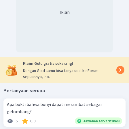
Iklan
Klaim Gold gratis sekarang!
Dengan Gold kamu bisa tanya soal ke Forum
sepuasnya, lho.
Pertanyaan serupa
Apa bukti·bahwa bunyi dapat merambat sebagai
gelombang?
5
0.0
Jawaban terverifikasi