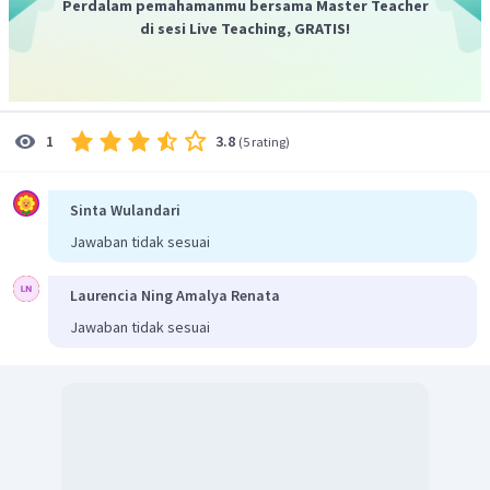
Perdalam pemahamanmu bersama Master Teacher
> 20.000 Hz. Hewan yang dapat mendengar
di sesi Live Teaching, GRATIS!
gelombang bunyi ini ialah anjing dan kelelawar.
Dengan demikian, gelombang bunyi merupakan
gelombang mekanik yang memerlukan medium untuk
3.8
1
(
5 rating
)
perambatannya
.
Sinta Wulandari
Jawaban tidak sesuai
Laurencia Ning Amalya Renata
Jawaban tidak sesuai