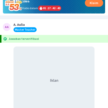
100rb
Klaim
Habis dalam
01
:
17
:
42
:
43
A. Aulia
Master Teacher
Jawaban terverifikasi
Iklan