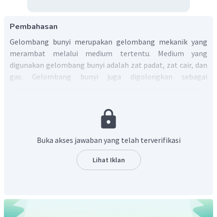
Pembahasan
Gelombang bunyi merupakan gelombang mekanik yang
merambat melalui medium tertentu. Medium yang
digunakan gelombang bunyi adalah zat padat, zat cair, dan
gas. Gelombang bunyi juga digolongkan sebagai
gelombang longitudinal, dimana arah getar searah dengan
arah rambatnya.
Berdasarkan rentang frekuensinya, gelombang bunyi
dibedakan menjadi tiga, yaitu:
Buka akses jawaban yang telah terverifikasi
Infrasonik, gelombang bunyi yang memiliki frekuensi
< 20 Hz.
Lihat Iklan
Audiosonik, gelombang bunyi yang memiliki
frekuensi antara 20 Hz - 20.000 Hz. Frekuensi inilah
yang dapat didengar oleh telinga manusia dan
sebagian besar hewan.
Ultrasonik, gelombang bunyi yang memiliki frekuensi