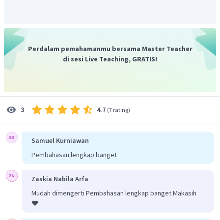
Perdalam pemahamanmu bersama Master Teacher
di sesi Live Teaching, GRATIS!
4.7
3
(
7 rating
)
Samuel Kurniawan
Pembahasan lengkap banget
Zaskia Nabila Arfa
Mudah dimengerti Pembahasan lengkap banget Makasih
❤️