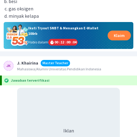
besi
gas oksigen
minyak kelapa
Ikuti Tryout SNBT & Menangkan E-Wallet
100rb
Klaim
Habis dalam
00
:
12
:
00
:
04
J. Khairina
Master Teacher
Mahasiswa/Alumni Universitas Pendidikan Indonesia
Jawaban terverifikasi
Iklan