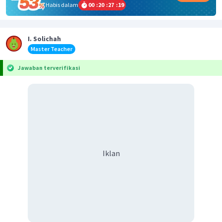
Habis dalam
00
:
20
:
27
:
19
I. Solichah
Master Teacher
Jawaban terverifikasi
Iklan