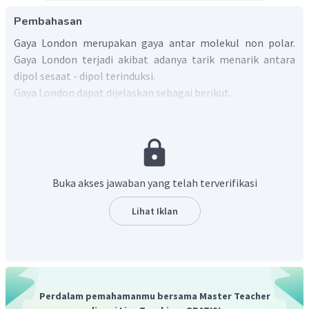
Pembahasan
Gaya London merupakan gaya antar molekul non polar.
Gaya London terjadi akibat adanya tarik menarik antara
dipol sesaat - dipol terinduksi.
Gaya London dapat dijelaskan sebagai berikut.
Elektron senantiasa bergerak dalam orbital. Pada
senyawa non polar, perpindahan elektron dari suatu
daerah ke daerah lainnya menyebabkan molekul non
polar menjadi polar sesaat sehingga terbentuk suatu
Buka akses jawaban yang telah terverifikasi
dipol sesaat.
Dipol sesaat mengimbas molekul di sekitarnya
Lihat Iklan
sehingga membentuk suatu dipol terimbas.
Terjadi gaya tarik menarik antar molekul yang lemah.
Aplikasi gaya London ini dapat dilihat pada fenomena tokek
yang merayap di kaca. Permukaan kaca yang licin dapat
Perdalam pemahamanmu bersama Master Teacher
dilewati tokek tanpa terjatuh karena di bagian bawah jari-