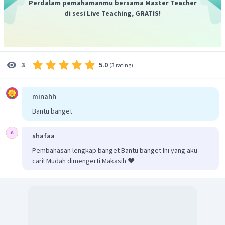
Perdalam pemahamanmu bersama Master Teacher
16.
di sesi Live Teaching, GRATIS!
Dengan demikian gaya berdakwah sunan Muria banyak
mengambil cara dakwah menitikberatkan rakyat jelata,
dakwah menggunakan akulturasi budaya,
mempertahankan kesenian gamelan dan wayang,
5.0
3
(
3 rating
)
menciptakan beberapa tembang Jawa.
minahh
Bantu banget
shafaa
Pembahasan lengkap banget Bantu banget Ini yang aku
cari! Mudah dimengerti Makasih ❤️