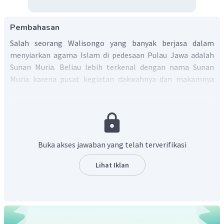
Pembahasan
Salah seorang Walisongo yang banyak berjasa dalam
menyiarkan agama Islam di pedesaan Pulau Jawa adalah
Sunan Muria. Beliau lebih terkenal dengan nama Sunan
Muria karena pusat kegiatan dakwahnya dan makamnya
terletak di Gunung Muria (18 km di sebelah utara Kota
Kudus sekarang). Beliau adalah putra dari Sunan Kalijaga
dengan Dewi Saroh. Nama aslinya Raden Umar Said, dalam
berdakwah ia seperti ayahnya yaitu menggunakan cara
halus, ibarat mengambil ikan tidak sampai keruh airnya.
Buka akses jawaban yang telah terverifikasi
Sasaran dakwah beliau adalah para pedagang, nelayan dan
rakyat jelata. Beliau adalah satu-satunya wali yang
Lihat Iklan
mempertahankan kesenian gamelan dan wayang sebagai
alat dakwah dan beliau pulalah yang menciptakan tembang
sinom
dan
kinanthi
. Beliau banyak mengisi tradisi Jawa
dengan nuansa Islami seperti
nelung dino
,
mitung dino
,
ngatus dino
dan sebagainya. Sunan Muria wafat pada abad ke