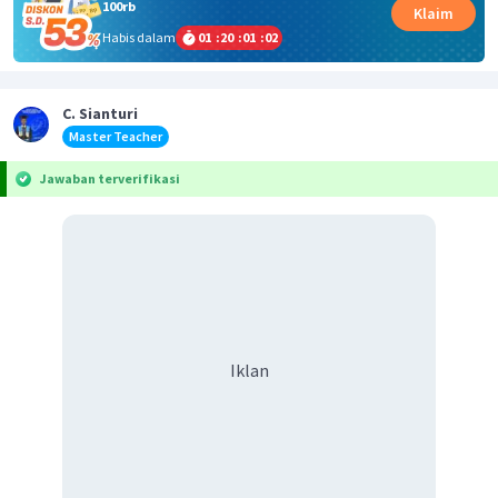
100rb
Klaim
Habis dalam
01
:
20
:
01
:
02
C. Sianturi
Master Teacher
Jawaban terverifikasi
Iklan