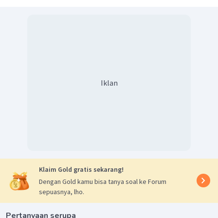
Iklan
Klaim Gold gratis sekarang!
Dengan Gold kamu bisa tanya soal ke Forum
sepuasnya, lho.
Pertanyaan serupa