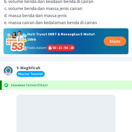
volume benda dan keadaan benda di cairan
volume benda dan massa jenis cairan
massa benda dan massa jenis
massa cairan dan kedalaman benda di cairan
Ikuti Tryout SNBT & Menangkan E-Wallet
100rb
Klaim
Habis dalam
00
:
21
:
56
:
28
Y. Maghfirah
Master Teacher
Jawaban terverifikasi