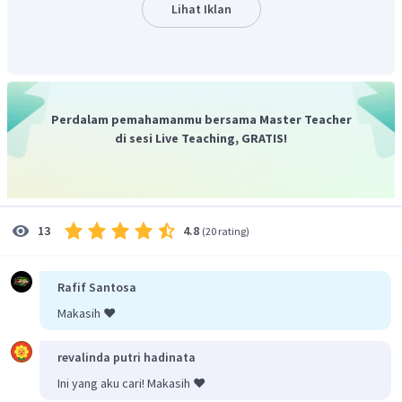
Oleh karena itu, jawaban yang tepat adalah C.
Lihat Iklan
Perdalam pemahamanmu bersama Master Teacher
di sesi Live Teaching, GRATIS!
4.8
13
(
20 rating
)
Rafif Santosa
Makasih ❤️
revalinda putri hadinata
Ini yang aku cari! Makasih ❤️