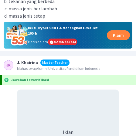
tekanan yang berbeda
massa jenis bertambah
massa jenis tetap
Ikuti Tryout SNBT & Menangkan E-Wallet
100rb
Klaim
Habis dalam
02
:
06
:
21
:
43
J. Khairina
Master Teacher
Mahasiswa/Alumni Universitas Pendidikan Indonesia
Jawaban terverifikasi
Iklan