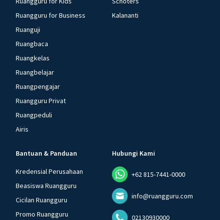
Ruangguru for Kids
Schoters
Ruangguru for Business
Kalananti
Ruanguji
Ruangbaca
Ruangkelas
Ruangbelajar
Ruangpengajar
Ruangguru Privat
Ruangpeduli
Airis
Bantuan & Panduan
Hubungi Kami
Kredensial Perusahaan
+62 815-7441-0000
Beasiswa Ruangguru
info@ruangguru.com
Cicilan Ruangguru
Promo Ruangguru
02130930000