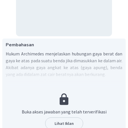
Pembahasan
Hukum Archimedes menjelaskan hubungan gaya berat dan
gaya ke atas pada suatu benda jika dimasukkan ke dalam air.
Akibat adanya gaya angkat ke atas (gaya apung), benda
yang ada didalam zat cair beratnya akan berkurang.
Gaya apung terjadi karena adanya perbedaan tekanan
fluida pada kedalaman yang berbeda
. Tekanan fluida
bertambah terhadap kedalaman. Semakin dalam fluida (zat
cair), semakin besar tekanan fluida tersebut. Ketika sebuah
benda dimasukkan ke dalam fluida, maka akan terdapat
Buka akses jawaban yang telah terverifikasi
perbedaan tekanan antara fluida pada bagian atas benda
dan fluida pada bagian bawah benda.
Lihat Iklan