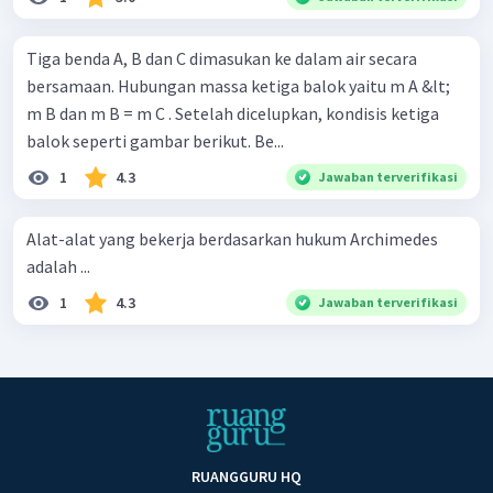
Tiga benda A, B dan C dimasukan ke dalam air secara
bersamaan. Hubungan massa ketiga balok yaitu m A &lt;
m B dan m B = m C . Setelah dicelupkan, kondisis ketiga
balok seperti gambar berikut. Be...
1
4.3
Jawaban terverifikasi
Alat-alat yang bekerja berdasarkan hukum Archimedes
adalah ...
1
4.3
Jawaban terverifikasi
RUANGGURU HQ