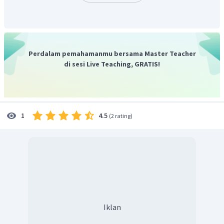
Jadi, jawaban yang tepat adalah B
.
Perdalam pemahamanmu bersama Master Teacher
di sesi Live Teaching, GRATIS!
4.5
1
(
2 rating
)
Iklan