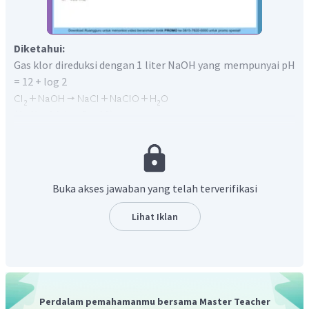
Diketahui:
Gas klor direduksi dengan 1 liter NaOH yang mempunyai pH
= 12 + log 2
(Ar N = 14 dan O = 16)
Ditanya:
Volume air yang dihasilkan pada saat 5 liter gas NO
mempunyai massa 6 gram
Jawab:
Buka akses jawaban yang telah terverifikasi
1. Mengubah pH ke pOH
Lihat Iklan
2. Menghitung konsentrasi
Perdalam pemahamanmu bersama Master Teacher