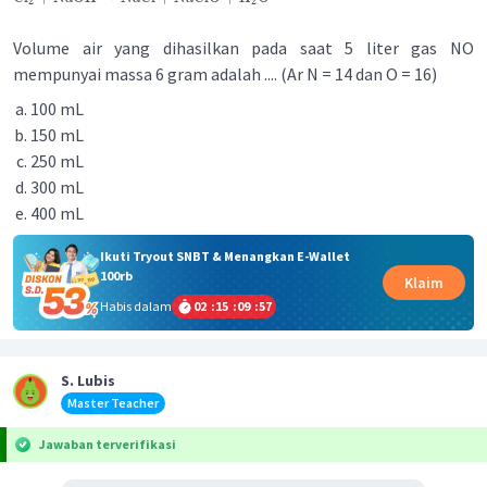
2
2
Volume air yang dihasilkan pada saat 5 liter gas NO
mempunyai massa 6 gram adalah .... (Ar N = 14 dan O = 16)
100 mL
150 mL
250 mL
300 mL
400 mL
Ikuti Tryout SNBT & Menangkan E-Wallet
100rb
Klaim
Habis dalam
02
:
15
:
09
:
57
S. Lubis
Master Teacher
Jawaban terverifikasi