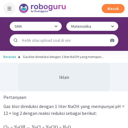
Masuk
Beranda
Gas klor direduksi dengan 1 liter NaOH yang mempun...
Iklan
Pertanyaan
Gas klor direduksi dengan 1 liter NaOH yang mempunyai pH =
12 + log 2 dengan reaksi reduksi sebagai berikut:
Cl
+
NaOH
→
NaCl
+
NaClO
+
H
O