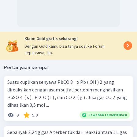
Klaim Gold gratis sekarang!
Dengan Gold kamu bisa tanya soal ke Forum
sepuasnya, lho.
Pertanyaan serupa
Jadi, jawaban yang tepat adalah C.
Suatu cuplikan senyawa PbCO 3 ​ ⋅ x Pb ( OH ) 2 ​ yang
direaksikan dengan asam sulfat berlebih menghasilkan
PbSO 4 ​ ( s ) , H 2 ​ O ( l ) , dan CO 2 ​ ( g ) . Jika gas CO 2 ​ yang
dihasilkan 0,5 mol ...
3
5.0
Jawaban terverifikasi
Sebanyak 2,24 g gas A terbentuk dari reaksi antara 1 L gas