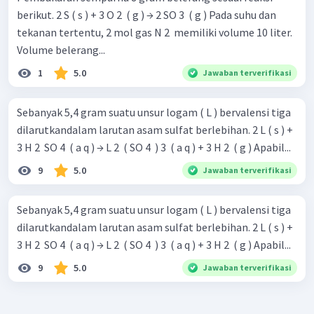
berikut. 2 S ( s ) + 3 O 2 ​ ( g ) → 2 SO 3 ​ ( g ) Pada suhu dan
tekanan tertentu, 2 mol gas N 2 ​ memiliki volume 10 liter.
Volume belerang...
1
5.0
Jawaban terverifikasi
Sebanyak 5,4 gram suatu unsur logam ( L ) bervalensi tiga
dilarutkandalam larutan asam sulfat berlebihan. 2 L ( s ) +
3 H 2 ​ SO 4 ​ ( a q ) → L 2 ​ ( SO 4 ​ ) 3 ​ ( a q ) + 3 H 2 ​ ( g ) Apabil...
9
5.0
Jawaban terverifikasi
Sebanyak 5,4 gram suatu unsur logam ( L ) bervalensi tiga
dilarutkandalam larutan asam sulfat berlebihan. 2 L ( s ) +
3 H 2 ​ SO 4 ​ ( a q ) → L 2 ​ ( SO 4 ​ ) 3 ​ ( a q ) + 3 H 2 ​ ( g ) Apabil...
9
5.0
Jawaban terverifikasi