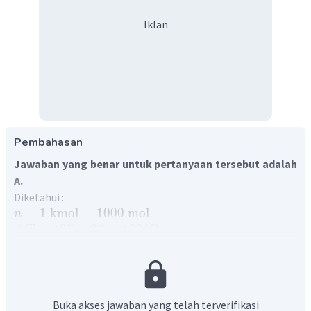
Iklan
Pembahasan
Jawaban yang benar untuk pertanyaan tersebut adalah
A.
Diketahui :
=
1
kmol
=
1000
mol
n
∘
△
=
127
−
27
=
10
0
C
T
Ditanya : perubahan energi dalam yang dialami gas?
Penyelesaian :
Perubahan energi dalam dirumuskan
3
△
=
△
U
n
R
T
Buka akses jawaban yang telah terverifikasi