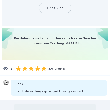
2
3
△
=
⋅
1000
⋅
⋅
100
U
R
Lihat Iklan
2
△
=
150000
J
=
150
kJ
U
R
R
Dengan demikian, perubahan energi dalam adalah 150R
kJ.
Oleh karena itu, jawaban yang benar adalah A.
Perdalam pemahamanmu bersama Master Teacher
di sesi Live Teaching, GRATIS!
5.0
1
(
1 rating
)
Erick
Pembahasan lengkap banget Ini yang aku cari!