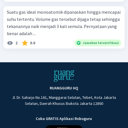
Suatu gas ideal monoatomik dipanaskan hingga mencapai
suhu tertentu. Volume gas tersebut dijaga tetap sehingga
tekanannya naik menjadi 3 kali semula. Pernyataan yang
benar adalah ...
2
0.0
Jawaban terverifikasi
RUANGGURU HQ
Jl. Dr. Saharjo No.161, Manggarai Selatan, Tebet, Kota Jakarta
Selatan, Daerah Khusus Ibukota Jakarta 12860
Coba GRATIS Aplikasi Roboguru