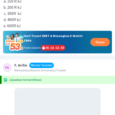
150 R kJ
200 R kJ
300R kJ
400R kJ
600R kJ
Ikuti Tryout SNBT & Menangkan E-Wallet
100rb
Klaim
Habis dalam
01
:
11
:
11
:
53
F. Arifin
Master Teacher
Mahasiswa/Alumni Universitas Trisakti
Jawaban terverifikasi