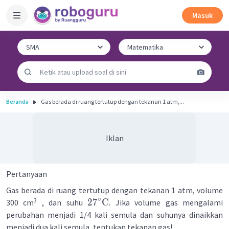
Masuk
Beranda
Gas berada di ruang tertutup dengan tekanan 1 atm,...
Iklan
Pertanyaan
Gas berada di ruang tertutup dengan tekanan 1 atm, volume
∘
3
2
7
C
300 cm
, dan suhu
. Jika volume gas mengalami
perubahan menjadi 1/4 kali semula dan suhunya dinaikkan
menjadi dua kali semula, tentukan tekanan gas!