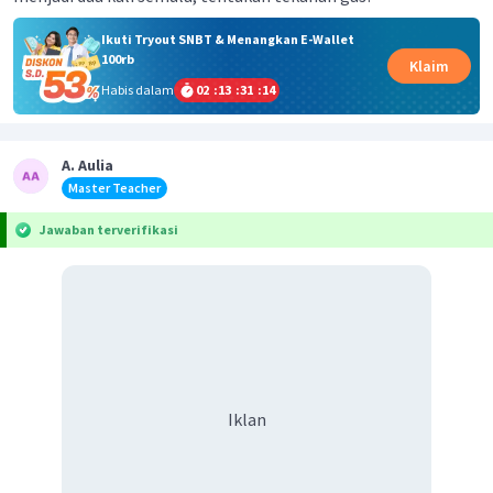
Ikuti Tryout SNBT & Menangkan E-Wallet
100rb
Klaim
Habis dalam
02
:
13
:
31
:
14
A. Aulia
Master Teacher
Jawaban terverifikasi
Iklan