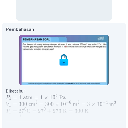
Pembahasan
Diketahui:
5
=
1
atm
=
1
×
1
0
Pa
P
1
3
−
6
3
−
4
3
=
300
cm
=
300
×
1
0
m
=
3
×
1
0
m
V
1
0
0
=
2
7
C
=
2
7
+
273
K
=
300
K
T
1
1
=
V
V
2
1
4