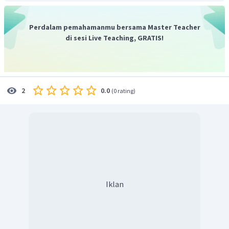
Perdalam pemahamanmu bersama Master Teacher
di sesi Live Teaching, GRATIS!
Menghitung massa NaCl yang terbentuk
0.0
2
(
0 rating
)
Jadi, massa senyawa yang terbentuk adalah 10 gram.
Iklan