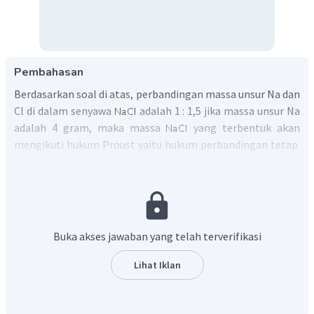
Pembahasan
Berdasarkan soal di atas, perbandingan massa unsur Na dan
Cl di dalam senyawa
adalah 1 : 1,5 jika massa unsur Na
adalah 4 gram, maka massa
yang terbentuk akan
mengikuti hukum Proust yaitu hukum perbandingan tetap.
Hukum Proust menyatakan bahwa perbandingan massa
unsur dalam suatu senyawa adalah tetap, maka massa
yang terbentuk dapat dihitung dengan cara berikut.
Menghitung massa Cl
Buka akses jawaban yang telah terverifikasi
Lihat Iklan