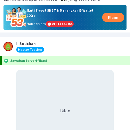
Ikuti Tryout SNBT & Menangkan E-Wallet
100rb
Klaim
Habis dalam
01
:
14
:
21
:
55
I. Solichah
Master Teacher
Jawaban terverifikasi
Iklan