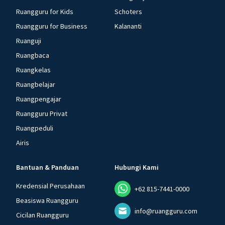
Ruangguru for Kids
Schoters
Ruangguru for Business
Kalananti
Ruanguji
Ruangbaca
Ruangkelas
Ruangbelajar
Ruangpengajar
Ruangguru Privat
Ruangpeduli
Airis
Bantuan & Panduan
Hubungi Kami
Kredensial Perusahaan
+62 815-7441-0000
Beasiswa Ruangguru
info@ruangguru.com
Cicilan Ruangguru