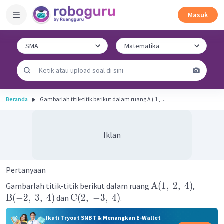
Masuk
Beranda
Gambarlah titik-titik berikut dalam ruang A ( 1 , ...
Iklan
Pertanyaan
A
(
1
,
2
,
4
)
Gambarlah titik-titik berikut dalam ruang
,
B
(
−
2
,
3
,
4
)
C
(
2
,
−
3
,
4
)
dan
.
Ikuti Tryout SNBT & Menangkan E-Wallet