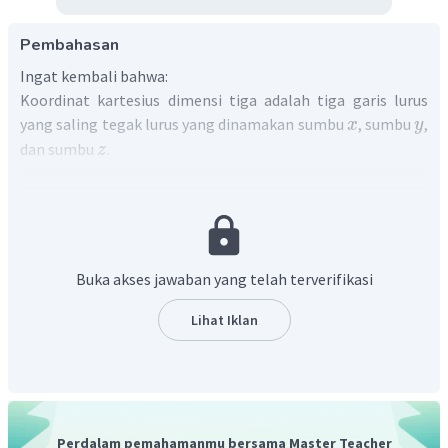
Pembahasan
Ingat kembali bahwa:
Koordinat kartesius dimensi tiga adalah tiga garis lurus
yang saling tegak lurus yang dinamakan sumbu
, sumbu
,
x
y
dan sumbu
.
z
Sehingga, dapat digambar koordinat titik A. B dan C seperti
berikut.
Buka akses jawaban yang telah terverifikasi
Lihat Iklan
Perdalam pemahamanmu bersama Master Teacher