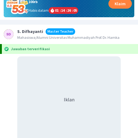
100rb
Klaim
Habis dalam
01
:
14
:
26
:
05
S. Difhayanti
Master Teacher
Mahasiswa/Alumni Universitas Muhammadiyah Prof. Dr. Hamka
Jawaban terverifikasi
Iklan