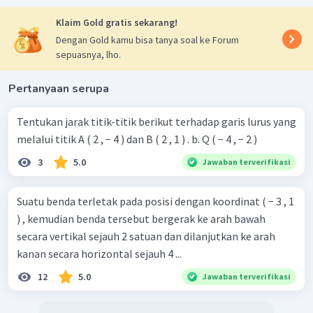
Klaim Gold gratis sekarang!
Dengan Gold kamu bisa tanya soal ke Forum
sepuasnya, lho.
Pertanyaan serupa
Tentukan jarak titik-titik berikut terhadap garis lurus yang
melalui titik A ( 2 , − 4 ) dan B ( 2 , 1 ) . b. Q ( − 4 , − 2 )
3
5.0
Jawaban terverifikasi
Suatu benda terletak pada posisi dengan koordinat ( − 3 , 1
) , kemudian benda tersebut bergerak ke arah bawah
secara vertikal sejauh 2 satuan dan dilanjutkan ke arah
kanan secara horizontal sejauh 4 ...
12
5.0
Jawaban terverifikasi