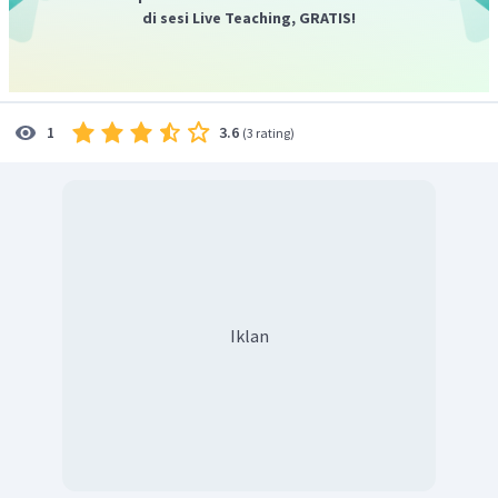
di sesi Live Teaching, GRATIS!
3.6
1
(
3 rating
)
Iklan