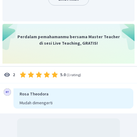
Perdalam pemahamanmu bersama Master Teacher
di sesi Live Teaching, GRATIS!
2. Untuk
, berlaku
grafik dari fungsi
sebagai berikut :
5.0
2
(
1 rating
)
Rosa Theodora
Mudah dimengerti