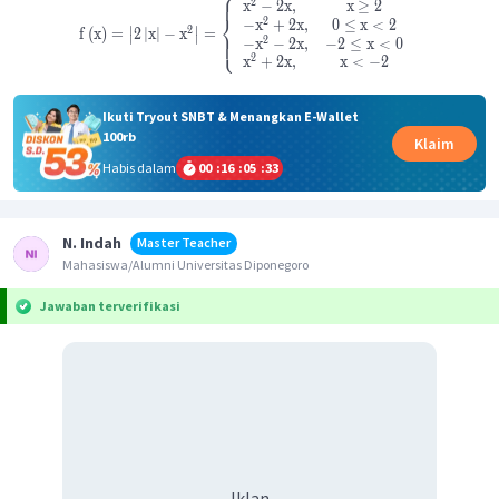
⎧
2
x
−
2
x
,
x
≥
2
⎨
2
−
x
+
2
x
,
0
≤
x
<
2
∣
∣
2
f
(
x
)
=
2
∣
x
∣
−
x
=
⎩
∣
∣
2
−
x
−
2
x
,
−
2
≤
x
<
0
2
x
+
2
x
,
x
<
−
2
Ikuti Tryout SNBT & Menangkan E-Wallet
100rb
Klaim
Habis dalam
00
:
16
:
05
:
33
N. Indah
Master Teacher
Mahasiswa/Alumni Universitas Diponegoro
Jawaban terverifikasi
Iklan