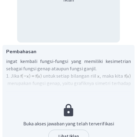
Pembahasan
ingat kembali fungsi-fungsi yang memiliki kesimetrian
sebagai fungsi genap ataupun fungsi ganjil.
1. Jika
untuk setiap bilangan riil
, maka kita
merupakan fungsi genap, yaitu grafiknya simetri terhadap
sumbu
.
2. Jika
untuk setiap bilangan riil
, maka kita
merupakan fungsi ganjil, yaitu grafiknya simetri
terhadap sumbu
.
Mari kita lihat grafik untuk soal di atas.
Buka akses jawaban yang telah terverifikasi
1. untuk
, berlaku
grafik dari fungsi
sebagai berikut :
Lihat Iklan