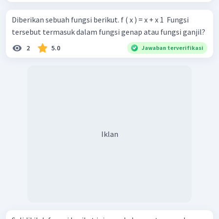
Diberikan sebuah fungsi berikut. f ( x ) = x + x 1 ​ Fungsi
tersebut termasuk dalam fungsi genap atau fungsi ganjil?
2
5.0
Jawaban terverifikasi
Pada ke empat grafik di atas terlihat seperti pencerminan
terhadap sumbu
.
Jadi,
termasuk fungsi genap
Iklan