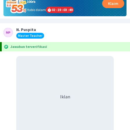
100rb
Klaim
Habis dalam
02
:
19
:
03
:
49
N. Puspita
Master Teacher
Jawaban terverifikasi
Iklan