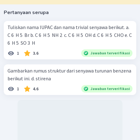
Pertanyaan serupa
Tuliskan nama IUPAC dan nama trivial senyawa berikut. a.
C 6 ​ H 5 ​ Br b. C 6 ​ H 5 ​ NH 2 ​ c. C 6 ​ H 5 ​ OH d. C 6 ​ H 5 ​ CHO e. C
6 ​ H 5 ​ SO 3 ​ H
1
3.6
Jawaban terverifikasi
Gambarkan rumus struktur dari senyawa turunan benzena
berikut ini. d. stirena
1
4.6
Jawaban terverifikasi