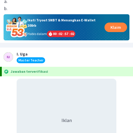
Ikuti Tryout SNBT & Menangkan E-Wallet
100rb
Klaim
Habis dalam
00
:
02
:
57
:
02
I. Uga
Master Teacher
Jawaban terverifikasi
Iklan