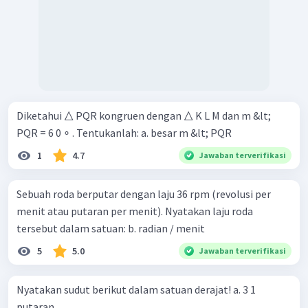
Diketahui △ PQR kongruen dengan △ K L M dan m &lt;
PQR = 6 0 ∘ . Tentukanlah: a. besar m &lt; PQR
1
4.7
Jawaban terverifikasi
Sebuah roda berputar dengan laju 36 rpm (revolusi per
menit atau putaran per menit). Nyatakan laju roda
tersebut dalam satuan: b. radian / menit
5
5.0
Jawaban terverifikasi
Nyatakan sudut berikut dalam satuan derajat! a. 3 1 ​
putaran