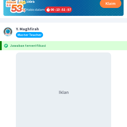
100rb
Klaim
Habis dalam
00
:
13
:
51
:
57
Y. Maghfirah
Master Teacher
Jawaban terverifikasi
Iklan