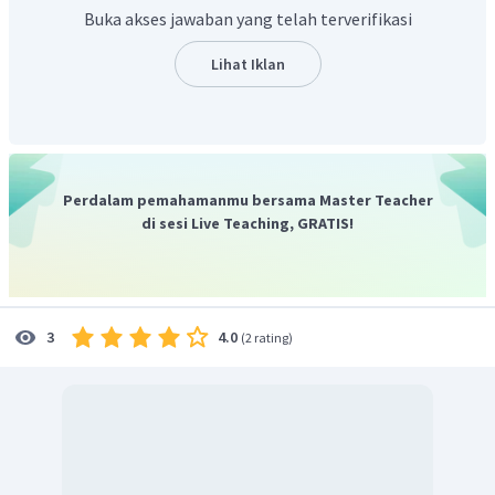
Buka akses jawaban yang telah terverifikasi
Lihat Iklan
Siapkan 1 baterai, kawat tembaga, paku (yang tidak
berkarat)
Lilitkan kawat tembaga pada paku
Hubungkan kawat tembaga pada kedua kutub baterai
Magnet elektromagnetik siap digunaka
n
Perdalam pemahamanmu bersama Master Teacher
di sesi Live Teaching, GRATIS!
4.0
3
(
2 rating
)