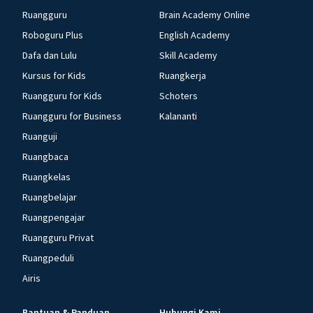
Ruangguru
Brain Academy Online
Roboguru Plus
English Academy
Dafa dan Lulu
Skill Academy
Kursus for Kids
Ruangkerja
Ruangguru for Kids
Schoters
Ruangguru for Business
Kalananti
Ruanguji
Ruangbaca
Ruangkelas
Ruangbelajar
Ruangpengajar
Ruangguru Privat
Ruangpeduli
Airis
Bantuan & Panduan
Hubungi Kami