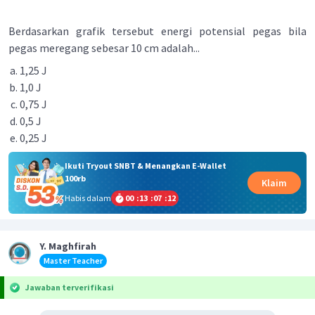
Berdasarkan grafik tersebut energi potensial pegas bila
pegas meregang sebesar 10 cm adalah...
1,25 J
1,0 J
0,75 J
0,5 J
0,25 J
Ikuti Tryout SNBT & Menangkan E-Wallet
100rb
Klaim
Habis dalam
00
:
13
:
07
:
12
Y. Maghfirah
Master Teacher
Jawaban terverifikasi