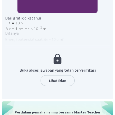
Dari grafik diketahui
Ditanya
Energi potensial saat
∆x
= 10 cm?
Penyelesaian
Energi potensial pegas yaitu sejumlah energi yang
dibutuhkan untuk meregangkan atau menekan pegas
Dari informasi yang diberikan pada grafik bisa mencari
konstanta pegas dengan persamaan
Buka akses jawaban yang telah terverifikasi
Lihat Iklan
Besar energi potensial saat ∆x = 10 cm = 0,1 m
Dengan menggunakan persamaan energi potensial pada
Perdalam pemahamanmu bersama Master Teacher