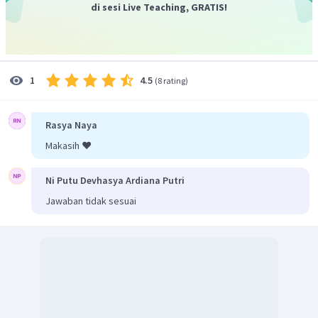
pegas, maka:
di sesi Live Teaching, GRATIS!
4.5
1
(
8 rating
)
Jadi, nilai energi potensialnya yaitu 1,25 J
Rasya Naya
Makasih ❤️
Ni Putu Devhasya Ardiana Putri
Jawaban tidak sesuai