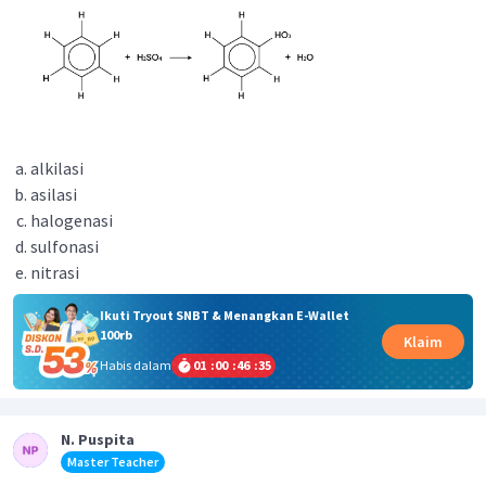
alkilasi
asilasi
halogenasi
sulfonasi
nitrasi
Ikuti Tryout SNBT & Menangkan E-Wallet
100rb
Klaim
Habis dalam
01
:
00
:
46
:
35
N. Puspita
Master Teacher