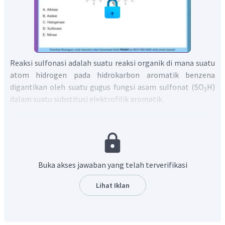
Reaksi sulfonasi adalah suatu reaksi organik di mana suatu
atom hidrogen pada hidrokarbon aromatik benzena
digantikan oleh suatu gugus fungsi asam sulfonat (SO
H)
3
dalam suatu substitusi elektrofilik aromatik.
Persamaan reaksi sulfonasi secara umum :
C
H
+
H
SO
→
C
H
SO
H
+
H
O
6
6
2
4
6
5
3
2
Dari gambar di atas dapat dianalisis ketika benzena
dipanaskan dengan asam sulfat pekat berasap maka terjadi
reaksi subsitusi benzena menghasilkan senyawa turuna
Buka akses jawaban yang telah terverifikasi
benzena yaitu asam benzena sulfonat. Reaksi tersebut
dinamakan reaksi sulfonasi.
Lihat Iklan
Jadi, jawaban yang benar adalah D.