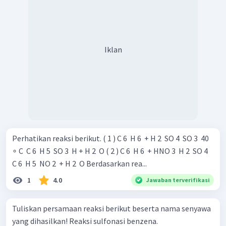
Iklan
Perhatikan reaksi berikut. ( 1 ) C 6 ​ H 6 ​ + H 2 ​ SO 4 ​ SO 3 ​ 40
∘ C ​ C 6 ​ H 5 ​ SO 3 ​ H + H 2 ​ O ( 2 ) C 6 ​ H 6 ​ + HNO 3 ​ H 2 ​ SO 4 ​ ​
C 6 ​ H 5 ​ NO 2 ​ + H 2 ​ O Berdasarkan rea...
1
4.0
Jawaban terverifikasi
Tuliskan persamaan reaksi berikut beserta nama senyawa
yang dihasilkan! Reaksi sulfonasi benzena.