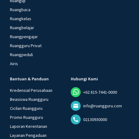
Ruanguji
Ruangbaca
Ruangkelas
Ruangbelajar
Ruangpengajar
Ruangguru Privat
Ruangpeduli
Airis
Bantuan & Panduan
Hubungi Kami
Kredensial Perusahaan
+62 815-7441-0000
Beasiswa Ruangguru
info@ruangguru.com
Cicilan Ruangguru
Promo Ruangguru
02130930000
Laporan Kerentanan
Layanan Pengaduan