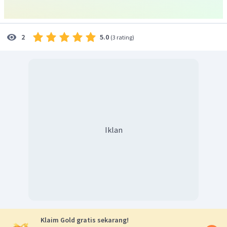
ke kanan.
Jadi, jawaban yang tepat adalah C.
5.0
2
(
3 rating
)
Iklan
Klaim Gold gratis sekarang!