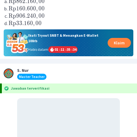
Rp
862.160
,
00
Rp
160.600
,
00
Rp
906.240
,
00
Rp
33.160
,
00
Ikuti Tryout SNBT & Menangkan E-Wallet
100rb
Klaim
Habis dalam
01
:
11
:
35
:
34
S. Nur
Master Teacher
Jawaban terverifikasi