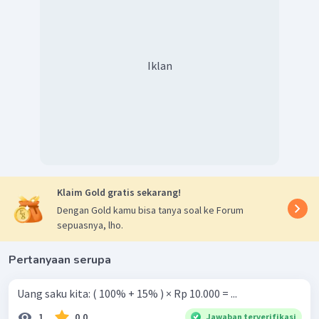
Iklan
Klaim Gold gratis sekarang!
Dengan Gold kamu bisa tanya soal ke Forum
sepuasnya, lho.
Pertanyaan serupa
Uang saku kita: ( 100% + 15% ) × Rp 10.000 = ...
1
0.0
Jawaban terverifikasi