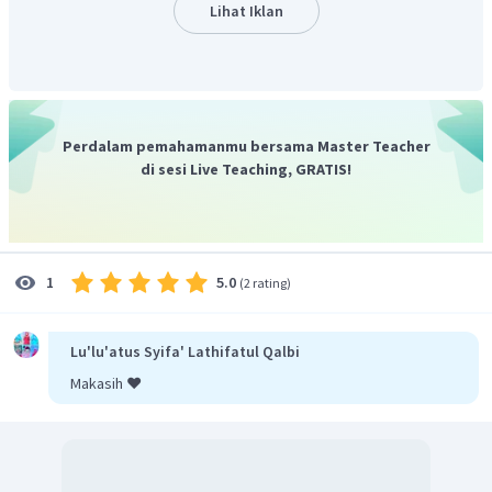
Lihat Iklan
Oleh karena itu, jawaban yang tepat adalah A.
Perdalam pemahamanmu bersama Master Teacher
di sesi Live Teaching, GRATIS!
5.0
1
(
2 rating
)
Lu'lu'atus Syifa' Lathifatul Qalbi
Makasih ❤️