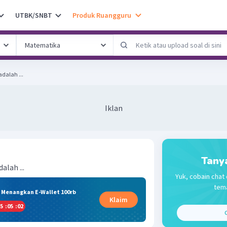
UTBK/SNBT
Produk Ruangguru
dalah ...
Iklan
Tany
lah ...
Yuk, cobain chat 
tema
& Menangkan E-Wallet 100rb
Klaim
5
:
05
:
01
C