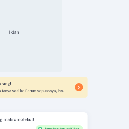
si diri dan pembawa sifat genetika
etika
orensik
Iklan
arang!
 tanya soal ke Forum sepuasnya, lho.
ng makromolekul!
Jawaban terverifikasi