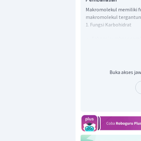
Pembahasan
Makromolekul memiliki f
makromolekul tergantung
1. Fungsi Karbohidrat
Sebagai sumber energi
Sebagai pembatas asup
Menurunkan risiko pen
Penentu indeks glikem
Buka akses jaw
2. Fungsi Protein
Diperlukan dalam pe
darah
Membangun, memperb
jaringan tubuh
Membuat hormon yan
mengirim informasi
fungsi sel dan organ d