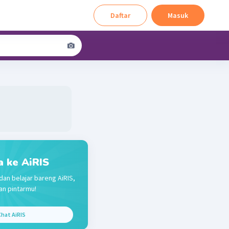
Daftar
Masuk
a ke AiRIS
dan belajar bareng AiRIS,
n pintarmu!
hat AiRIS