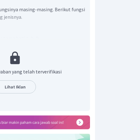
ungsinya masing-masing. Berikut fungsi
 jenisnya.
 utama bagi tubuh
an kalori
yakit terutama penyakit jantung
ik
aban yang telah terverifikasi
Lihat Iklan
mbentukan tulang, otot, kulit dan
aiki, memperkuat, dan mengganti
g berfungsi membantul sel dalam
 genetika dan mengkoordinasikan
i dalam tubuh