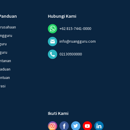
Panduan
Hubungi Kami
erusahaan
+62 815-7441-0000
angguru
info@ruangguru.com
guru
guru
02130930000
ntanan
gaduan
entuan
vasi
Ikuti Kami