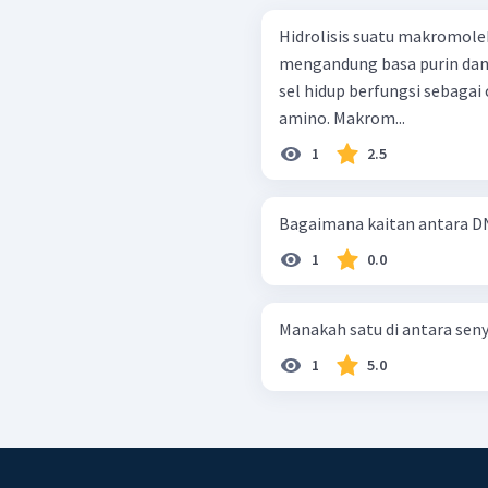
Hidrolisis suatu makromo
mengandung basa purin dan
sel hidup berfungsi sebaga
amino. Makrom...
1
2.5
Bagaimana kaitan antara D
1
0.0
Manakah satu di antara seny
1
5.0