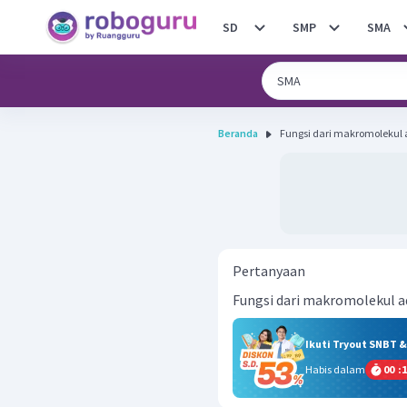
SD
SMP
SMA
Beranda
Fungsi dari makromolekul a
Pertanyaan
Fungsi dari makromolekul ada
Ikuti Tryout SNBT 
Habis dalam
00
:
1