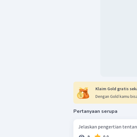
Berperan dalam duplika
Ekpresi informasi gen
Memudahkan proses f
Klaim Gold gratis sek
Dengan Gold kamu bisa
Pertanyaan serupa
Jelaskan pengertian tenta
9
0.0