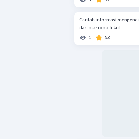
Carilah informasi mengena
dari makromolekul.
1
3.0