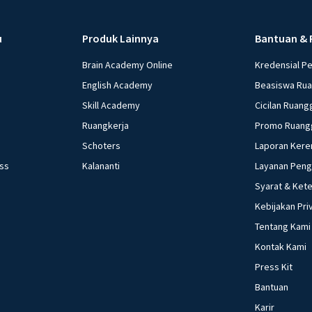
u
Produk Lainnya
Bantuan & 
Brain Academy Online
Kredensial P
English Academy
Beasiswa Ru
Skill Academy
Cicilan Ruang
Ruangkerja
Promo Ruang
Schoters
Laporan Kere
ess
Kalananti
Layanan Pen
Syarat & Ket
Kebijakan Pri
Tentang Kami
Kontak Kami
Press Kit
Bantuan
Karir