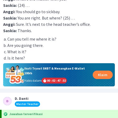
Saskia:
(24) . . .
Anggi:
You should go to sickbay.
Saskia:
You are right. But where? (25) . . .
Anggi:
Sure. It’s next to the head teacher’s office.
Saskia:
Thanks.
Can you tell me where it is?
Are you going there.
What is it?
Is it here?
Ikuti Tryout SNBT & Menangkan E-Wallet
100rb
Klaim
Habis dalam
00
:
02
:
47
:
32
D. Danti
Master Teacher
Jawaban terverifikasi