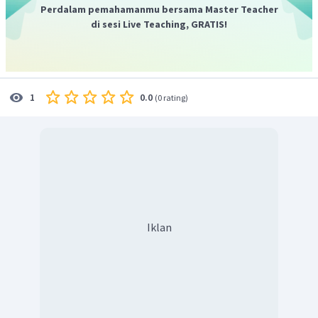
Perdalam pemahamanmu bersama Master Teacher
memberi tahu saya di mana letak ruang UKS?)
di sesi Live Teaching, GRATIS!
Jadi, jawaban yang benar adalah A.
0.0
1
(
0 rating
)
Iklan