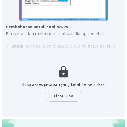
Pembahasan untuk soal no. 25
Berikut adalah makna dari cuplikan dialog tersebut:
Anggi:
You should go to sickbay.
(Kamu harus pergi ke
UKS)
Saskia:
You are right. But where? (25) . . .
(Kamu benar.
Tetapi dimana? (25) . . .)
Anggi:
Sure. It’s next to the head teacher’s office.
(Tentu. Itu di samping kantor kepala sekolah.)
Buka akses jawaban yang telah terverifikasi
Berdasarkan maknanya, menunjukkan bahwa
Saskia
Lihat Iklan
menanyakan di mana lokasi UKS tersebut
dan pada
kalimat jawabannya Anggi menjelaskan bahwa lokasinya di
samping ruang kepala sekolah.
Kalimat pertanyaan yang tepat dengan situasi tersebut
adalah
"Can you tell me where it is?".
(Dapatkah kamu