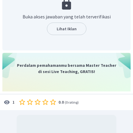
sekolah”.
Penejelasan Dita tersebut menunjukkan bahwa Robin
Buka akses jawaban yang telah terverifikasi
menanyakan letak ruang UKS.
Pertanyaan yang tepat untuk melanjutkan dialog Robin
Lihat Iklan
adalah
“Can you tell me where it is?”
yang berarti “Bisa kamu
jelaskan di mana letaknya?”.
Jadi, jawaban yang tepat adalah A.
Perdalam pemahamanmu bersama Master Teacher
di sesi Live Teaching, GRATIS!
0.0
1
(
0 rating
)