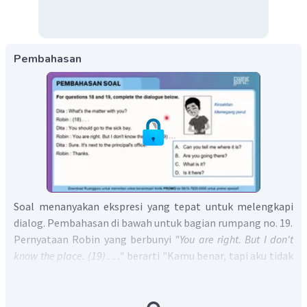
Pembahasan
Soal menanyakan ekspresi yang tepat untuk melengkapi
dialog. Pembahasan di bawah untuk bagian rumpang no. 19.
Pernyataan Robin yang berbunyi
"You are right. But I don't
know the place. (19) . . ."
berarti "Kamu benar, tapi aku tidak
tahu tempatnya. . . ."
Dita menyebutkan
"Sure. It's next to the principal's office”
yang berarti “Tentu saja. Itu di samping kantor kepala