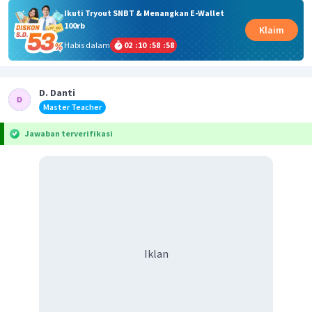
Ikuti Tryout SNBT & Menangkan E-Wallet
100rb
Klaim
Habis dalam
02
:
10
:
58
:
58
D. Danti
Master Teacher
Jawaban terverifikasi
Iklan