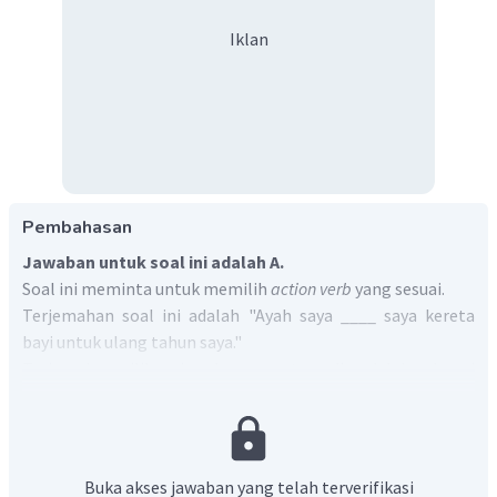
Iklan
Pembahasan
Jawaban untuk soal ini adalah A.
Soal ini meminta untuk memilih
action verb
yang sesuai.
Terjemahan soal ini adalah "Ayah saya ____ saya kereta
bayi untuk ulang tahun saya."
Terjemahan pilihan jawaban yang tersedia adalah sebagai
berikut:
built
= membuat/merakit
me =
aku
Buka akses jawaban yang telah terverifikasi
go-cart
= kereta bayi