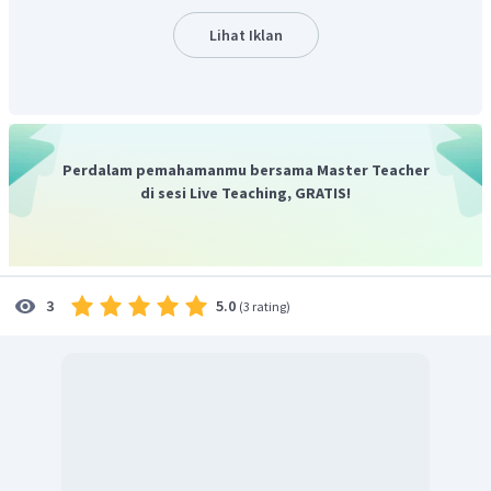
birthday
= ulang tahun
Lihat Iklan
Dari pilihan jawaban tersebut, kata yang sesuai untuk
mengisi bagian yang rumpang adalah membuat/merakit
atau
built
.
Jadi, jawaban yang benar adalah A.
Perdalam pemahamanmu bersama Master Teacher
di sesi Live Teaching, GRATIS!
5.0
3
(
3 rating
)