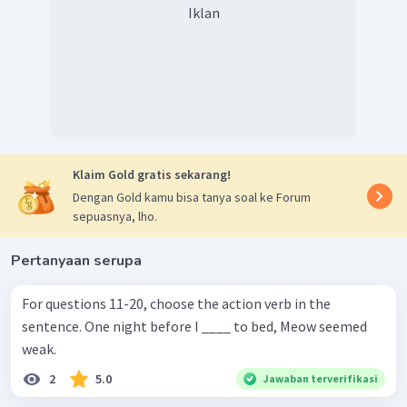
Iklan
Klaim Gold gratis sekarang!
Dengan Gold kamu bisa tanya soal ke Forum
sepuasnya, lho.
Pertanyaan serupa
For questions 11-20, choose the action verb in the
sentence. One night before I ____ to bed, Meow seemed
weak.
2
5.0
Jawaban terverifikasi