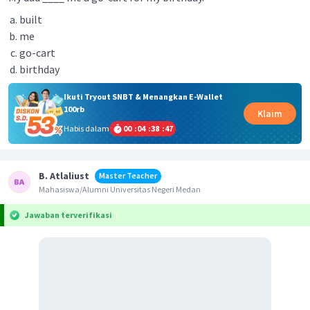
built
me
go-cart
birthday
Ikuti Tryout SNBT & Menangkan E-Wallet
100rb
Klaim
Habis dalam
00
:
04
:
38
:
47
B. Atlaliust
Master Teacher
Mahasiswa/Alumni Universitas Negeri Medan
Jawaban terverifikasi