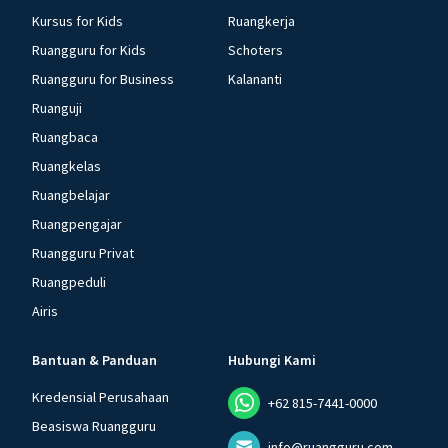
Kursus for Kids
Ruangkerja
Ruangguru for Kids
Schoters
Ruangguru for Business
Kalananti
Ruanguji
Ruangbaca
Ruangkelas
Ruangbelajar
Ruangpengajar
Ruangguru Privat
Ruangpeduli
Airis
Bantuan & Panduan
Hubungi Kami
Kredensial Perusahaan
+62 815-7441-0000
Beasiswa Ruangguru
info@ruangguru.com