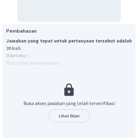
Pembahasan
Jawaban yang tepat untuk pertanyaan tersebut adalah
20 kali.
Diketahui :
Mata tidak berakomodasi.
=
10
mm
f
o
b
=
25
mm
=
2
,
5
cm
f
o
k
=
15
mm
s
o
b
Ditanya :
M
= ....?
tot
Buka akses jawaban yang telah terverifikasi
Jawab :
Konsep
Lihat Iklan
Mikroskop terdiri dari dua lensa
yaitu lensa objektif dan
lensa okuler. Lensa okuler memiliki fungsi seperti lup.
Perbesaran total mikroskop