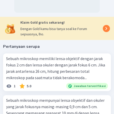
jauh mata (titik jauh (
PR
) mata normal adalah tak hingga
dan titik dekat mata (
PP
) adalah 25 cm).
(
)
1
1
=
+
M
PP
o
k
f
PR
o
k
(
)
1
1
=
+
Klaim Gold gratis sekarang!
PP
∞
f
o
k
(
)
Dengan Gold kamu bisa tanya soal ke Forum
1
=
+
0
PP
sepuasnya, lho.
f
o
k
PP
=
f
o
k
25
=
Pertanyaan serupa
2
,
5
=
10
kali
Langkah 4
, menentukan perbesaran total.
Sebuah mikroskop memiliki lensa objektif dengan jarak
=
×
M
M
M
fokus 2 cm dan lensa okuler dengan jarak fokus 6 cm. Jika
t
o
t
o
b
o
k
=
2
×
10
jarak antarlensa 26 cm, hitung perbesaran total
=
20
kali
mikroskop pada saatmata tidak berakomoda...
Dengan demikian, jawabannya adalah 20 kali.
1
5.0
Jawaban terverifikasi
Sebuah mikroskop mempunyai lensa obyektif dan okuler
yang jarak fokusnya masing-masing 0,9 cm dan 5 cm.
Seseorang memasang preparat 10 mm di depan lensa