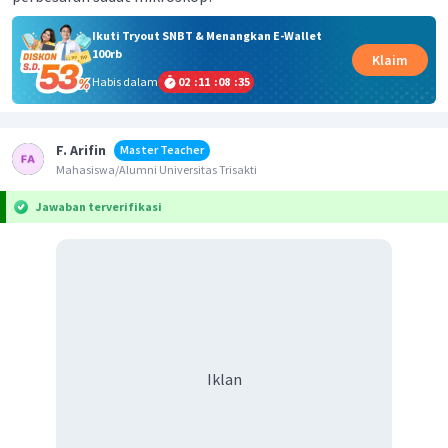
Ikuti Tryout SNBT & Menangkan E-Wallet
100rb
Klaim
Habis dalam
02
:
11
:
08
:
35
F. Arifin
Master Teacher
Mahasiswa/Alumni Universitas Trisakti
Jawaban terverifikasi
Iklan