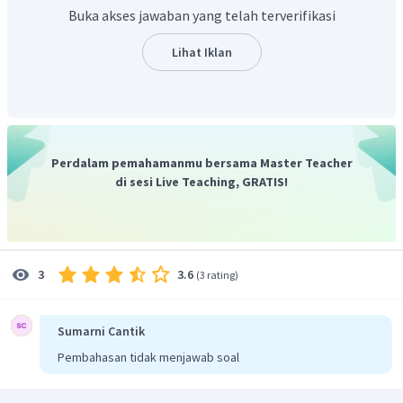
fauna Indonesia bagian timur dan Indonesia bagian
Buka akses jawaban yang telah terverifikasi
tengah. Penemu garis ini adalah seorang ilmuwan bernama
Alfred Russel Wallace dan Max Carl Wilhelm Weber.
Lihat Iklan
Jadi, jawaban yang tepat adalah D.
Perdalam pemahamanmu bersama Master Teacher
di sesi Live Teaching, GRATIS!
3.6
3
(
3 rating
)
Sumarni Cantik
Pembahasan tidak menjawab soal