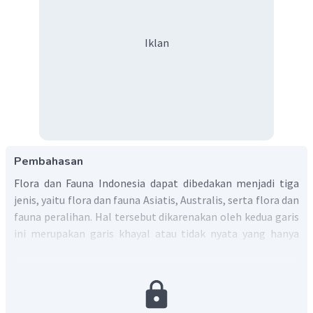
Iklan
Pembahasan
Flora dan Fauna Indonesia dapat dibedakan menjadi tiga
jenis, yaitu flora dan fauna Asiatis, Australis, serta flora dan
fauna peralihan. Hal tersebut dikarenakan oleh kedua garis
ini merupakan garis khayal atau tidak nyata yang hanya
ditampilkan pada peta saja
yaitu garis Wallace dan garis
Weber.
Garis Wallece membagi jenis flora dan fauna
Indonesia bagian Tengah dan Indonesia pada bagian Timur
sedangkan garis Weber membagi jenis flora dan