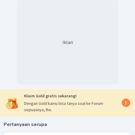
Iklan
Klaim Gold gratis sekarang!
Dengan Gold kamu bisa tanya soal ke Forum
sepuasnya, lho.
Pertanyaan serupa