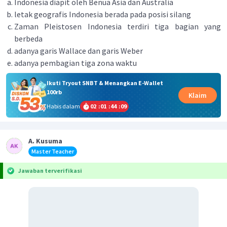
Indonesia diapit oleh Benua Asia dan Australia
letak geografis Indonesia berada pada posisi silang
Zaman Pleistosen Indonesia terdiri tiga bagian yang
berbeda
adanya garis Wallace dan garis Weber
adanya pembagian tiga zona waktu
Ikuti Tryout SNBT & Menangkan E-Wallet
100rb
Klaim
Habis dalam
02
:
01
:
44
:
09
A. Kusuma
Master Teacher
Jawaban terverifikasi