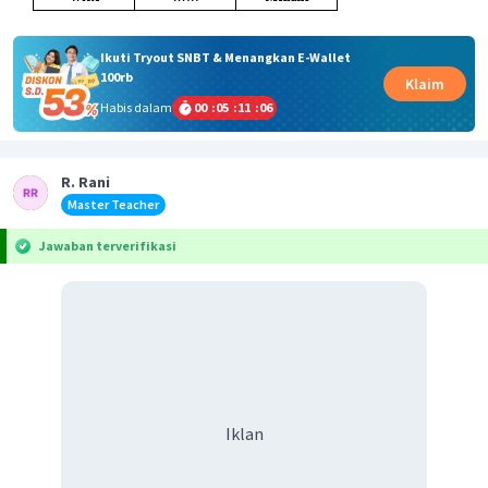
Ikuti Tryout SNBT & Menangkan E-Wallet
100rb
Klaim
Habis dalam
00
:
05
:
11
:
06
R. Rani
Master Teacher
Jawaban terverifikasi
Iklan