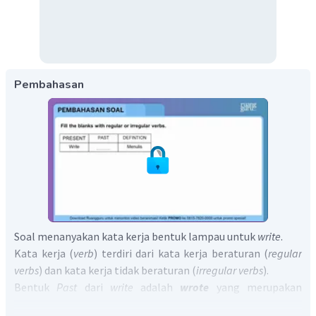
Pembahasan
Soal menanyakan kata kerja bentuk lampau untuk
write
.
Kata kerja (
verb
) terdiri dari kata kerja beraturan (
regular
verbs
) dan kata kerja tidak beraturan (
irregular verbs
).
Bentuk
Past
dari
write
adalah
wrote
yang merupakan
irregular verb
.