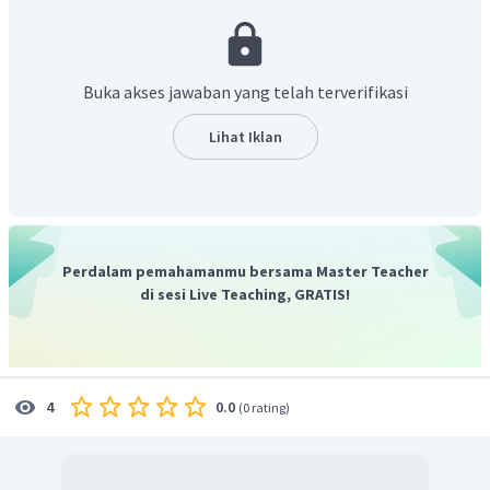
Jadi, jawaban yang paling tepat adalah "
wrote
".
Buka akses jawaban yang telah terverifikasi
Lihat Iklan
Perdalam pemahamanmu bersama Master Teacher
di sesi Live Teaching, GRATIS!
0.0
4
(
0 rating
)