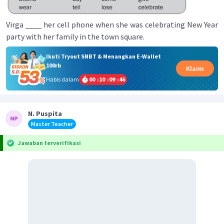
Virga ____ her cell phone when she was celebrating New Year
party with her family in the town square.
Ikuti Tryout SNBT & Menangkan E-Wallet
100rb
Klaim
Habis dalam
00
:
10
:
09
:
46
N. Puspita
Master Teacher
Jawaban terverifikasi