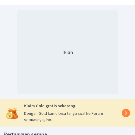
polanya adalah
Simple Paste Tense
dengan rumus
S + V2 + O
.
Dari kedelapan pilihan jawaban, kata yang paling tepat
untuk mengisi bagian rumpang adalah "kehilangan" atau
"
lose
". "
Lose
" adalah kata kerja bentuk pertama maka kita
perlu mengubahnya menjadi bentuk kedua yaitu "
lost
".
Jadi, jawaban yang tepat adalah "
lost
".
Iklan
Klaim Gold gratis sekarang!
Dengan Gold kamu bisa tanya soal ke Forum
sepuasnya, lho.
Pertanyaan serupa