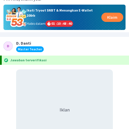
Ikuti Tryout SNBT & Menangkan E-Wallet
100rb
Klaim
Habis dalam
01
:
10
:
48
:
40
D. Danti
Master Teacher
Jawaban terverifikasi
Iklan