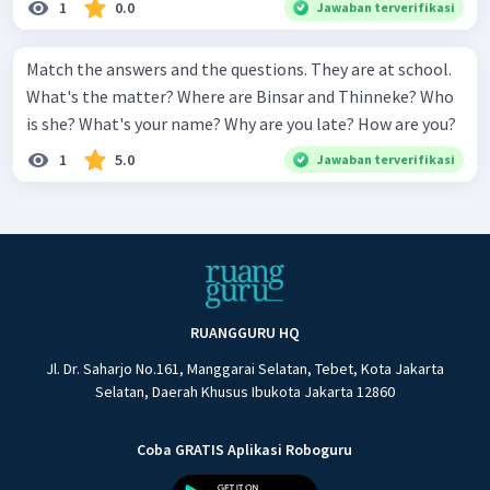
1
0.0
Jawaban terverifikasi
Match the answers and the questions. They are at school.
What's the matter? Where are Binsar and Thinneke? Who
is she? What's your name? Why are you late? How are you?
1
5.0
Jawaban terverifikasi
RUANGGURU HQ
Jl. Dr. Saharjo No.161, Manggarai Selatan, Tebet, Kota Jakarta
Selatan, Daerah Khusus Ibukota Jakarta 12860
Coba GRATIS Aplikasi Roboguru