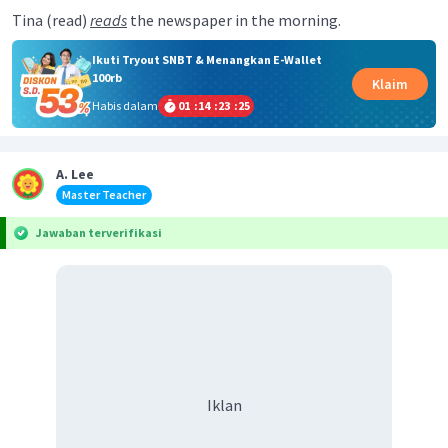
Tina (read)
reads
the newspaper in the morning.
Ikuti Tryout SNBT & Menangkan E-Wallet
100rb
Klaim
Habis dalam
01
:
14
:
23
:
25
A. Lee
Master Teacher
Jawaban terverifikasi
Iklan