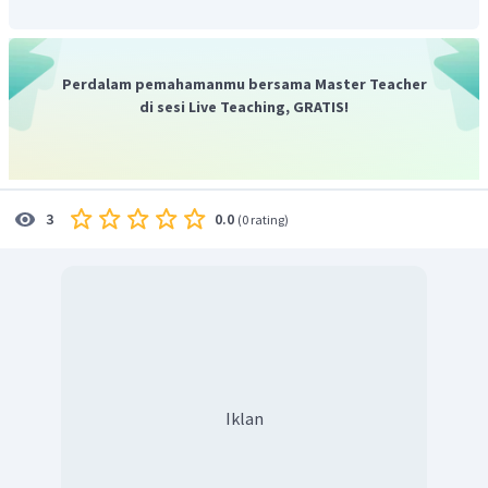
Jadi, jawaban yang benar adalah
"Tina reads the
newspaper in the morning."
Perdalam pemahamanmu bersama Master Teacher
di sesi Live Teaching, GRATIS!
0.0
3
(
0 rating
)
Iklan