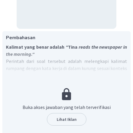
Pembahasan
Kalimat yang benar adalah
"
Tina
reads the newspaper in
the morning."
Perintah dari soal tersebut adalah melengkapi kalimat
rumpang dengan kata kerja di dalam kurung sesuai konteks
kalimat.
Kata kerja yang diminta yaitu dalam
Simple Present Tense
dengan rumus
S + V1 (s/es) + Complement.
Untuk subjek
They/We/I/You
menggunakan
V1
, namun untuk subjek
He/She/It,
verb diikuti -s atau -es (beberapa
verb
dapat
Buka akses jawaban yang telah terverifikasi
langsung ditambahkan -s, namun untuk
verb
dengan
akhiran o, s, x, z, ch, dan sh ditambahkan -es).
Lihat Iklan
Dengan rumus tersebut, kalimat yang benar adalah
"Tina
reads
the newspaper in the morning."