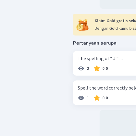
Klaim Gold gratis sek
Dengan Gold kamu bisa
Pertanyaan serupa
The spelling of “ J “ ....
2
0.0
1
0.0