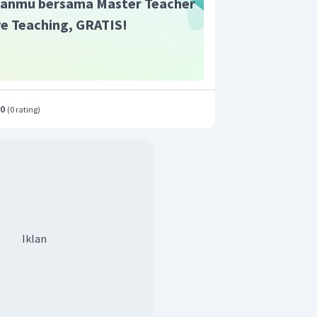
anmu bersama Master Teacher
ive Teaching, GRATIS!
.0
(
0 rating
)
Iklan