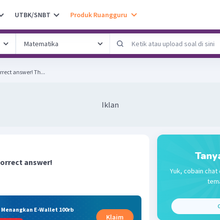
UTBK/SNBT
Produk Ruangguru
Fill in the blanks with the correct answer! Th...
Iklan
Tany
 correct answer!
Yuk, cobain chat 
tema
C
& Menangkan E-Wallet 100rb
Klaim