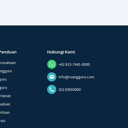
Panduan
Hubungi Kami
erusahaan
+62 815-7441-0000
angguru
info@ruangguru.com
guru
guru
02130930000
ntanan
gaduan
entuan
vasi