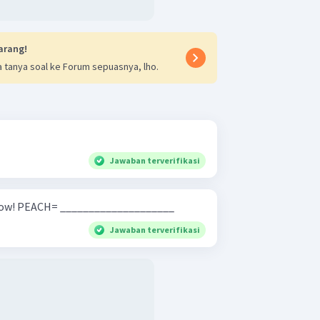
arang!
 tanya soal ke Forum sepuasnya, lho.
Jawaban terverifikasi
Spell the word correctly below! PEACH= ____________________
Jawaban terverifikasi