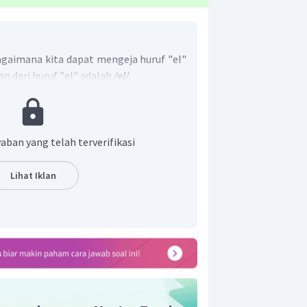
agaimana kita dapat mengeja huruf "el"
an dari huruf "el" adalah
/el/
.
an yang tepat adalah
/el/
.
aban yang telah terverifikasi
Lihat Iklan