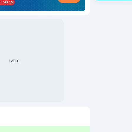
7
:
43
:
27
Iklan