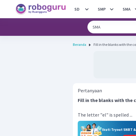
SD
SMP
SMA
Beranda
Pertanyaan
Fill in the blanks with the
The letter "el" is spelled ...
Ikuti Tryout SNBT 