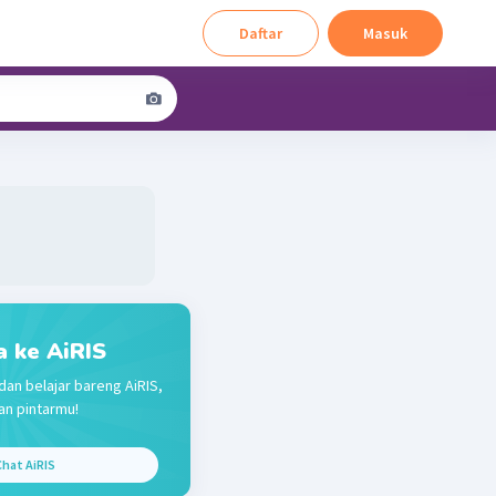
Daftar
Masuk
a ke AiRIS
dan belajar bareng AiRIS,
n pintarmu!
hat AiRIS