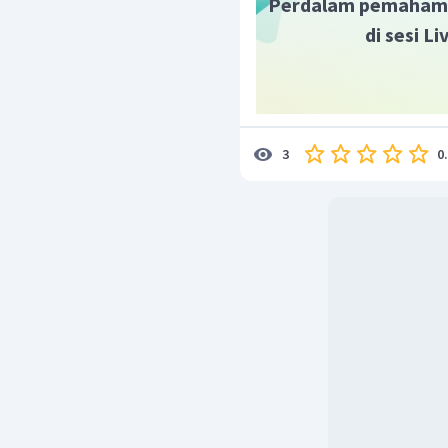
Perdalam pemaham
di sesi L
0
3