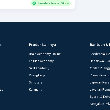
Jawaban terverifikasi
u
Produk Lainnya
Bantuan & 
Brain Academy Online
Kredensial P
English Academy
Beasiswa Ru
Skill Academy
Cicilan Ruang
Ruangkerja
Promo Ruang
Schoters
Laporan Kere
ess
Kalananti
Layanan Pen
Syarat & Ket
Kebijakan Pri