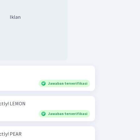
Iklan
Jawaban terverifikasi
Spell the words below correctly! LEMON
Jawaban terverifikasi
Spell the words below correctly! PEAR