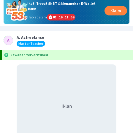
Ikuti Tryout SNBT & Menangkan E-Wallet
100rb
Klaim
Habis dalam
01
:
19
:
11
:
59
A. Acfreelance
Master Teacher
Jawaban terverifikasi
Iklan